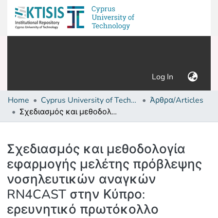
(current)
Log In
Home
Cyprus University of Technology (Research Output)
Άρθρα/Articles
Σχεδιασμός και μεθοδολογία εφαρμογής μελέτης πρόβλεψης νοσηλευτικών αναγκών RN4CAST στην Κύπρο: ερευνητικό πρωτόκολλο
Details
Σχεδιασμός και μεθοδολογία
εφαρμογής μελέτης πρόβλεψης
νοσηλευτικών αναγκών
RN4CAST στην Κύπρο:
ερευνητικό πρωτόκολλο