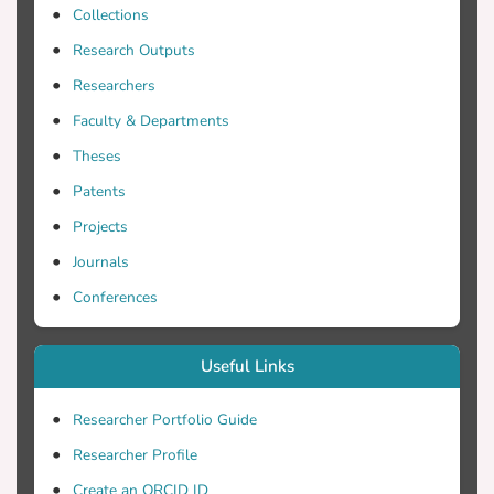
μενης φροντίδας, καθώς και την
Collections
Research Outputs
Researchers
Σκοπός: Η μελέτη αυτή αποτελεί μία
πρώτη χαρτογράφηση της γενικότερης
Faculty & Departments
Theses
Patents
σοκομεία όσον αφορά στη στελέχωση
και τους παράγοντες οι οποίοι
Projects
Journals
Conferences
με στόχο την εισήγηση μέτρων, που θα
μπορούσαν να χρησιμοποιηθούν στη
Useful Links
με την αξιοποίηση του νοσηλευτικού
Researcher Portfolio Guide
δυναμικού. Η προσπάθεια αυτή γίνεται
Researcher Profile
Create an ORCID ID