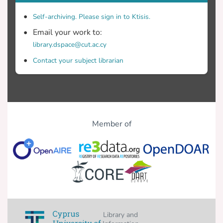
χρησιμοποιήσει, για σκοπούς βελτίωσης
Self-archiving. Please sign in to Ktisis.
Email your work to:
τικών αναγκών. Το μοντέλο RN4CAST
library.dspace@cut.ac.cy
αποτελεί ένα κοινό, διεθνές
πρωτόκολλο, που στοχεύει στην
Contact your subject librarian
και βελτίωση των υπαρχόντων
Member of
Υλικό-Μέθοδος: Πρόκειται για μια
μελέτη περιγραφική, συσχέτισης όπου
σπάθεια καταγραφής της γενικότερης
κατάστασης που ισχύει στα
νοσηλευτήρια όσον αφορά στη
Library and