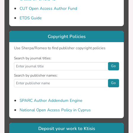
φορέων Νοσηλευτικής στην Κύπρο, της
CUT Open Access Author Fund
Διεύθυνσης Νοσηλευτικών υπηρεσιών
ETDS Guide
του Παγκύπριου Συνδέσμου
Copyright Policies
Νοσηλευτών και Μαιών, με τον
Επιστημονικό συντονισμό του τμήματος
Use Sherpa/Romeo to find publisher copyright policies
Search by journal titles:
Go
λευτικής του Τεχνολογικού
Search by publisher names:
Πανεπιστημίου Κύπρου και τη στήριξη
Go
Dr W. Sermeus. Στην παρούσα μελέτη θα
SPARC Author Addendum Engine
χρησιμοποιηθεί το μοντέλο RN4CAST,
National Open Access Policy in Cyprus
παϊκή ομάδα η οποία το έχει
Deposit your work to Ktisis