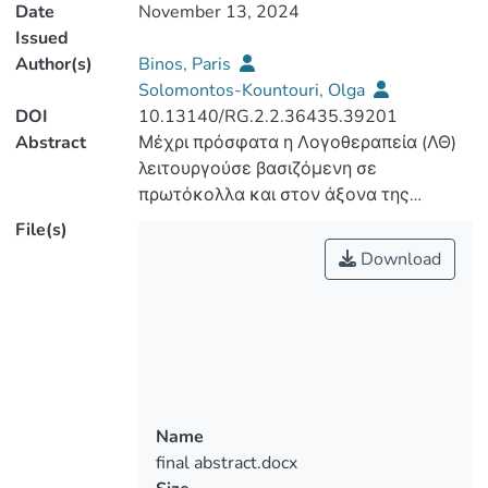
Date
November 13, 2024
Issued
Author(s)
Binos, Paris
Solomontos-Kountouri, Olga
DOI
10.13140/RG.2.2.36435.39201
Abstract
Μέχρι πρόσφατα η Λογοθεραπεία (ΛΘ)
λειτουργούσε βασιζόμενη σε
πρωτόκολλα και στον άξονα της
θεραπείας. Σήμερα, προτείνουμε μια
File(s)
νέα κατεύθυνση ενσωμάτωσης αρχών
Download
που θα μπορούσε ριζικά να αλλάξει τη
Λογοθεραπεία. Η ενσωμάτωση των
αρχών του ιατρικού μοντέλου P4—
προβλεπτικής, προληπτικής,
εξατομικευμένης και συμμετοχικής—
στη ΛΘ αντιπροσωπεύει μια
μετασχηματιστική προσέγγιση που
Name
ευθυγραμμίζεται με τις σύγχρονες
final abstract.docx
εξελίξεις στην υγειονομική περίθαλψη