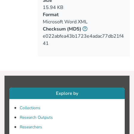
Size
και αποκατάσταση. Σηματοδοτεί μια
15.94 KB
στροφή από το μοντέλο “φροντίδας
Format
διαταραχών” σε μια εξατομικευμένη
Microsoft Word XML
αποκατάσταση βασιζόμενη σε
Checksum
(MD5)
δεδομένα.
e022abfea43b1723e4adac77db21f4
41
Explore by
Collections
Research Outputs
Researchers