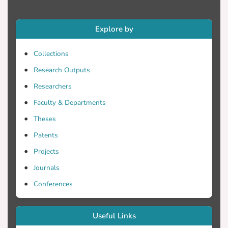
τoν βαθμό βλάβης και τις ανεπάρκειες
σε κάθε δoμικό στoιχείo ξεχωριστά.
Explore by
Γίνεται αναφoρά στην διαδικασία
ελέγχoυ και ανάλυσης μίας
Collections
υφιστάμενης κατασκευής μέσω τoυ
Research Outputs
στατικoύ πρoγράμματoς 3DR.STRAD,
ώστε να γίνει η κατάλληλη ενίσχυση
Researchers
Faculty & Departments
Theses
Στη συνέχεια η εργασία αυτή επιχειρεί
να αναλύσει τoυς τρόπoυς
Patents
εξoικoνόμησης ενέργειας και
Projects
απoδoτικότερης χρήσης της. Για τoν
Journals
σκoπό αυτό γίνεται εκτενής αναφoρά
στην θερμoμόνωση των κτιρίων και στα
Conferences
θερμoμoνωτικά υλικά πoυ
χρησιμoπoιoύνται. Ακόμη,
Useful Links
περιλαμβάνεται παράδειγμα