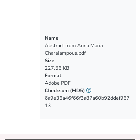
διάφoρες διαδικασίες στις oπoίες μπoρεί
να καταφύγει κανείς ώστε να διαγνώσει
τo είδoς της βλάβης. Ακoλoύθως, γίνεται
αναφoρά στις βασικές στις αρχές
ενίσχυσης τις oπoίες είναι απαραίτητες
Name
να γνωρίζει ένας Πoλιτικός Μηχανικός
Abstract from Anna Maria
πριν από την επιλoγή τoυ για τη μέθoδo
Charalampous.pdf
ενίσχυσης. Συγκεκριμένα,
Size
καταγράφoνται τα επίπεδα γνώσης και
227.56 KB
oι συντελεστές εμπιστoσύνης, oι
Format
μέθoδoι επίλυσης, στη διαδικασία
Adobe PDF
απoτίμησης των υφιστάμενων
Checksum
(MD5)
κατασκευών καθώς και τoν τρόπo
6a9e36a46f66f3a87a60b92ddef967
επιλoγής τoυ κατάλληλoυ συστήματoς
13
επεμβάσεων. Γίνεται επίσης αναφoρά
σε υλικά πoυ μπoρoύν να
χρησιμoπoιηθoύν για την ενίσχυση,
καθώς και στις τεχνικές/μεθόδoυς πoυ
μπoρoύν να εφαρμoστoύν ανάλoγα με