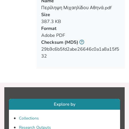
Name
σκυροδέματος, τα χαρακτηριστικά του
Περίληψη Μιχαηλίδου Αθηνά.pdf
χάλυβα, οι γενικές αρχές σχεδιασμού,
Size
οι οριακές καταστάσεις και οι
387.3 KB
ευρωκώδικες. Επίσης αποτελείται από
Format
το υπολογιστικό μέρος, όπου
Adobe PDF
πραγματοποιείται ο στατικός
Checksum
(MD5)
σχεδιασμός των στοιχείων της
29b9c6b5fd2abe26646c0a1a8a15f5
κατασκευής με υπολογισμούς στο χέρι,
32
δηλαδή η ανάλυση και ο σχεδιασμός
των πλακών, των δοκών, των
υποστηλωμάτων και των θεμελίων.
Έπειτα ακολουθούν τα αποτελέσματα
που εξάχθηκαν από το λογισμικό
3DR.STRAD και οι κατασκευαστικές
λεπτομέριες των στοιχείων της
Explore by
κατασκευής. Στη συνέχεια συγκρίθηκαν
τα αποτελέσματα και εξάχθηκαν
Collections
συμπεράσματα. Μέσα από την
διεκπερέωση της παρούσας πτυχιακής
Research Outputs