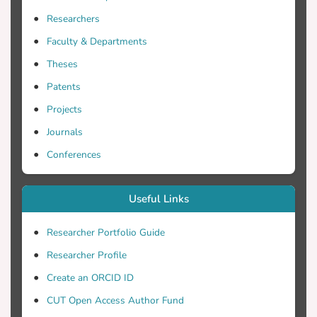
εργασίας επάγεται το συμπέρασμα ότι
Researchers
οι γνώσεις του μηχανικού
Faculty & Departments
εμπλουτίζονται διαρκώς μέσα από την
εξάσκηση και την απόκτηση εμπειρίας
Theses
καθώς τίθεται επανειλημμένα να
Patents
αντιμετωπίσει νέες καταστάσεις και
Projects
προκλήσεις. Επίσης είναι
αδιαμφισβήτητο ότι είναι αναγκαίο να
Journals
αναπτυχθεί στον μηχανικό η
Conferences
απαραίτητη κριτική σκέψη ώστε να είναι
σε θέση να επιλέξει προτίστως την
ασφαλέστερη αλλά και την
Useful Links
οικονομικότερη δυνατή λύση.
Researcher Portfolio Guide
Researcher Profile
Create an ORCID ID
CUT Open Access Author Fund