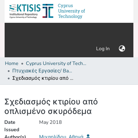
(current)
Log In
Home
Cyprus University of Technology (Research Output)
Πτυχιακές Εργασίες/ Bachelor's Degree Theses
Σχεδιασμός κτιρίου από οπλισμένο σκυρόδεμα
Details
Σχεδιασμός κτιρίου από
οπλισμένο σκυρόδεμα
Date
May 2018
Issued
Author(s)
Μιχαηλίδου, Αθηνά