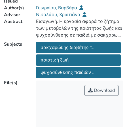
Issued
Author(s)
Γεωργίου, Βαρβάρα
Advisor
Νικολάου, Χριστιάνα
Abstract
Εισαγωγή: Η εργασία αφορά το ζήτημα
των μεταβολών της ποιότητας ζωής και
ψυχοσύνθεσης σε παιδιά με σακχαρώδη
διαβήτη τύπου 1. Το θέμα κρίθηκε
Subjects
σακχαρώδης διαβήτης τ...
ενδιαφέρον, επειδή αποτελεί ένα
σύγχρονο πρόβλημα που έχει όχι μόνο
ποιοτική ζωή
ιατρικό και κοινωνικό χαρακτήρα αλλά
και έντονα νοσηλευτικό – Δηλαδή
ψυχοσύνθεσης παιδιών ...
σχετίζεται με το επάγγελμα του
File(s)
Download
Σκοπός: Σκοπός της παρούσας
εργασίας είναι να αναδείξει όσα
περισσότερα ζητήματα αφορούν την
ποιοτική ζωή και ψυχοσύνθεση σε
παιδιά με σακχαρώδη διαβήτη τύπου 1