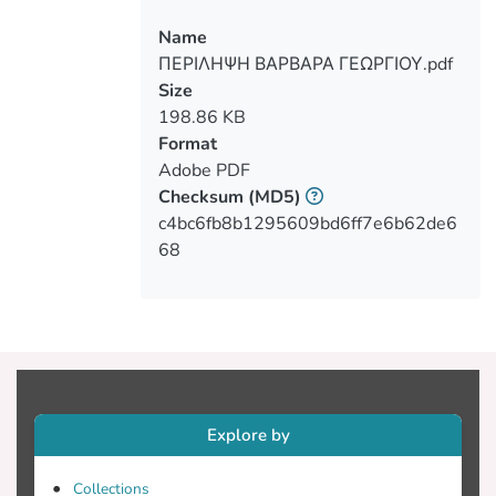
μέσα από μια συστηματική
Name
βιβλιογραφική ανασκόπηση
ΠΕΡΙΛΗΨΗ ΒΑΡΒΑΡΑ ΓΕΩΡΓΙΟΥ.pdf
Size
198.86 KB
Υλικό και Μέθοδος: Η μέθοδος που
Format
χρησιμοποιήθηκε ήταν η αναζήτηση της
Adobe PDF
σχετικής ελληνικής και διεθνούς
Checksum
(MD5)
βιβλιογραφίας σε βάσεις δεδομένων
c4bc6fb8b1295609bd6ff7e6b62de6
(αναφέρονται αναλυτικά στο αντίστοιχο
68
κεφάλαιο) με λέξεις κλειδιά «quality of
life and psychological well-being in
children with type 1 diabetes» σε όλους
Αποτελέσματα: Η αναζήτηση κατέληξε
σε 15 μελέτες, κατά την περίοδο
Explore by
Νοέμβριος 2022 – Μάρτιος 2023, που
πληρούσαν τα προκαθορισμένα
Collections
κριτήρια. Εφαρμόστηκε μια