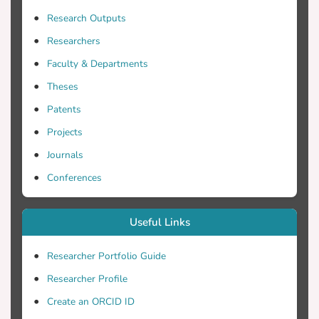
Research Outputs
Researchers
Faculty & Departments
Θα παρουσιαστεί ο καθοριστικός τους
ρόλος στην αναγνώριση του Bauhaus
Theses
Patents
Projects
σχολιαστεί ο παραγκωνισμός που
αντιμετώπισαν, τόσο μέσα στη σχολή
Journals
Conferences
καθηγητές και σπουδαστές, όσο και στο
ευρύτερο κοινωνικό τους περιβάλλον.
Useful Links
Researcher Portfolio Guide
Researcher Profile
Create an ORCID ID