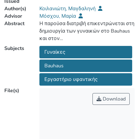
Issued
Author(s)
Κοιλανιώτη, Μαγδαληνή
Advisor
Μόσχου, Μαρία
Abstract
Η παρούσα διατριβή επικεντρώνεται στη
δημιουργία των γυναικών στο Bauhaus
Subjects
Γυναίκες
ρόλο των καλλιτέχνιδων που με τα
καινοτόμα έργα τους προσδιόρισαν την
Bauhaus
Εργαστήριο υφαντικής
σχολής. Κύριος σκοπός είναι η
File(s)
διερεύνηση των λόγων που οδήγησαν
Download
αναγνώριση των σπουδαστριών και του
διδακτικού έργου των γυναικών στο