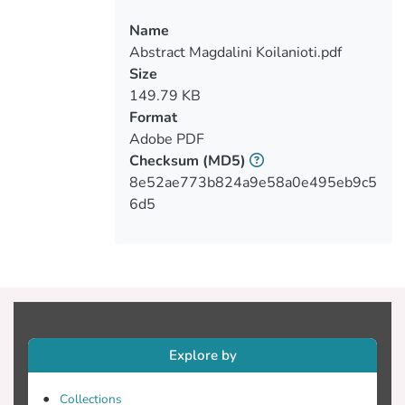
οφείλονταν, κυρίως, στα κοινωνικά
Name
στερεότυπα που επικρατούσαν για τις
Abstract Magdalini Koilanioti.pdf
Size
149.79 KB
αρχές του 20ού αιώνα αλλά και στη
Format
συνέχεια. Πιο συγκεκριμένα, θα
Adobe PDF
Checksum
(MD5)
8e52ae773b824a9e58a0e495eb9c5
αντιμετώπιση των γυναικών στο
6d5
Bauhaus και η συνύπαρξη των δύο
στο Εργαστήριο Υφαντικής, στο οποίο
φοιτούσε η πλειοψηφία των
Explore by
εξεταστούν οι περιπτώσεις των Lucia
Moholy, Marianne Brandt, Gunta Stölzl και
Collections