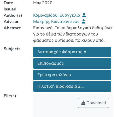
Date
May 2020
Issued
Author(s)
Καμιναρίδου, Ευαγγελία
Advisor
Μακρής, Κωνσταντίνος
Abstract
Εισαγωγή: Τα επιδημιολογικά δεδομένα
για το θέμα των διαταραχών του
φάσματος αυτισμού, ποικίλουν από
χώρα σε χώρα και αυτό οφείλεται
Subjects
Διαταραχές Φάσματος Α...
κυρίως στο κοινωνικοοικονομικό
επίπεδο της. Κατ’ επέκταση αυτό είναι
Επιπολασμός
κάτι που επηρεάζει το κατά πόσο
έγκαιρα γίνεται η διάγνωση και το πόσο
Ερωτηματολόγιο
αποτελεσματική είναι αυτή (Nevison,
Πιλοτική Διαδικασία Σ...
File(s)
Σκοπός: Στόχος της μελέτης είναι η
Download
αρχή της καταγραφής του επιπολασμού
των παιδιών με διαταραχές αυτιστικού
φάσματος στα σχολεία της Κύπρου,