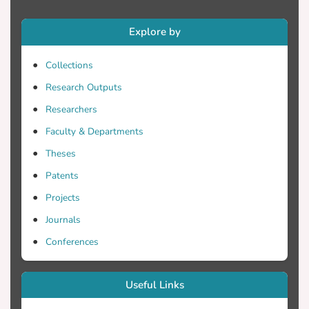
Αποτελέσματα: Το ερωτηματολόγιο
Explore by
συμπλήρωσαν συνολικά 15 δάσκαλοι
της πρωτοβάθμιας εκπαίδευσης της
Collections
Κύπρου, δύο φορές, για το στόχο της
Research Outputs
στάθμισης του ερωτηματολογίου ASSQ,
στην ελληνική γλώσσα. Προκειμένου να
Researchers
πραγματοποιηθεί o έλεγχος της
Faculty & Departments
εσωτερικής συνέπειας των τιμών
Theses
μεταξύ των δύο ημερομηνιών που
συμπληρώθηκε το ερωτηματολόγιο,
Patents
χρησιμοποιήθηκε ο συντελεστής
Projects
Cronbach's alpha. Από το αποτέλεσμα
Journals
του συντελεστή Cronbach's alpha, να
είναι 0.973 (μεγαλύτερο από 0.70),
Conferences
διαφαίνεται ότι το ερωτηματολόγιο έχει
Useful Links