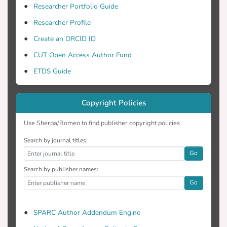
Researcher Portfolio Guide
Researcher Profile
Create an ORCID ID
97%, το οποίο είναι ένα πολύ μεγάλο
CUT Open Access Author Fund
ποσοστό και για αυτό δεν χρειάζεται να
απορριφθεί καμία από τις ερωτήσεις.
ETDS Guide
Επίσης, ο έλεγχος της εγκυρότητας του
ερωτηματολογίου, έγινε από τρείς
Copyright Policies
ειδικούς του Τεχνολογικού
Use Sherpa/Romeo to find publisher copyright policies
Search by journal titles:
Συμπέρασμα: Η ελληνική έκδοση του
Go
ASSQ, επέδειξε αρκετά ικανοποιητικά
επίπεδα αξιοπιστίας και εγκυρότητας.
Search by publisher names:
Go
SPARC Author Addendum Engine