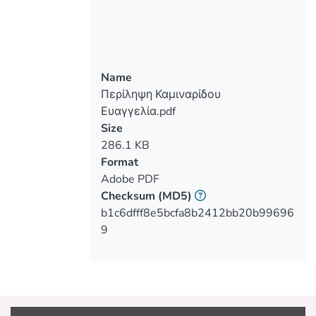
παράγοντες που διαδραματίζουν
σημαντικό ρόλο στην ραγδαία ανάπτυξη
Μεθοδολογία: Η μέθοδος που
Name
χρησιμοποιήθηκε στην παρούσα
Περίληψη Καμιναρίδου
πτυχιακή εργασία ήταν η αναζήτηση της
Ευαγγελία.pdf
σχετικής αγγλικής βιβλιογραφίας σε
Size
βάσεις δεδομένων όπως το PubMed και
286.1 KB
το Google Scholar, με λέξεις κλειδιά. Τα
Format
κριτήρια εισδοχής συμπεριλάμβαναν
Adobe PDF
έρευνες για την επιλογή
Checksum
(MD5)
ερωτηματολόγιου στην αγγλική γλώσσα
b1c6dfff8e5bcfa8b2412bb20b99696
που είχαν στόχο την καταγραφή του
9
επιπολασμού από δασκάλους. Το
ερωτηματολόγιο χορηγήθηκε σε 15
δάσκαλους με στόχο τη στάθμιση του,
στην ελληνική γλώσσα μέσω πιλοτικής