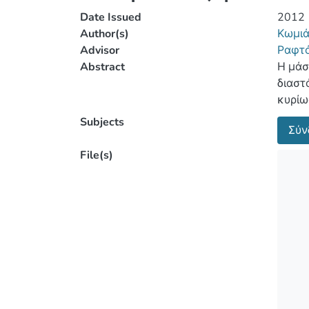
Date Issued
2012
Author(s)
Κωμιά
Advisor
Ραφτό
Abstract
Η μάσ
διαστ
κυρίω
γνώσε
Subjects
Σύν
νοσηλ
File(s)