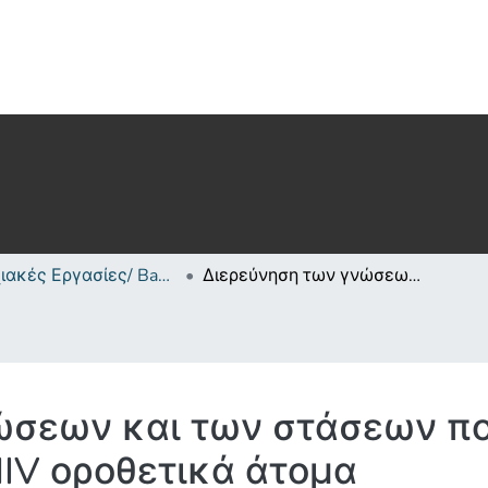
Πτυχιακές Εργασίες/ Bachelor's Degree Theses
Διερεύνηση των γνώσεων και των στάσεων που διατηρούν οι νοσηλευτές για τα HIV οροθετικά άτομα
ώσεων και των στάσεων πο
HIV οροθετικά άτομα