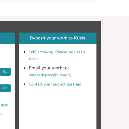
Deposit your work to Ktisis
r
Self-archiving. Please sign in to
Ktisis.
Email your work to:
Go
library.dspace@cut.ac.cy
Contact your subject librarian
Go
gine
in