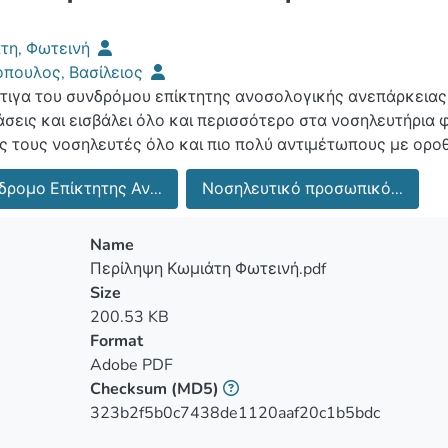
τη, Φωτεινή
πουλος, Βασίλειος
τιγα του συνδρόμου επίκτητης ανοσολογικής ανεπάρκειας 
άσεις και εισβάλει όλο και περισσότερο στα νοσηλευτήρια
ς τους νοσηλευτές όλο και πιο πολύ αντιμέτωπους με ορο
ις γύρω από την HIV λοίμωξη και η διατήρηση θετικών στάσ
δρομο Επίκτητης Αν...
Νοσηλευτικό προσωπικό...
ευτικό κλάδο αλλά και για τη δημόσια υγεία γενικότερα.
Name
Περίληψη Κωμιάτη Φωτεινή.pdf
Size
200.53 KB
Format
Adobe PDF
Checksum
(MD5)
323b2f5b0c7438de1120aaf20c1b5bdc