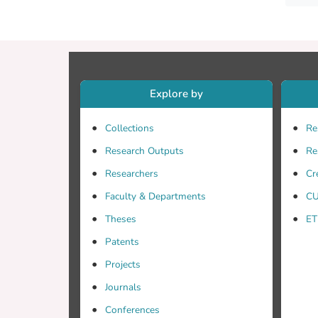
Explore by
Collections
Re
Research Outputs
Re
Researchers
Cr
Faculty & Departments
CU
Theses
ET
Patents
Projects
Journals
Conferences