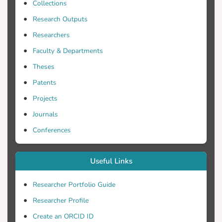
Collections
βελτιστοποιήσουν την επεξεργασία και
θα μειώσουν τα λειτουργικά κόστη.
Research Outputs
Ένας προτεινόμενος τρόπος για τις
Researchers
εταιρείες που επεξεργάζονται τα
Faculty & Departments
συγκεκριμένα απόβλητα μπορεί να είναι
η Αναερόβια επεξεργασία αφού είναι
Theses
περιβαλλοντικά φιλική και το τελικό
Patents
προϊόν (βιοαέριο) μπορεί να αξιοποιηθεί
Projects
για ενέργεια. Κατά την πραγματοποίηση
της πτυχιακής αυτής εργασίας έγινε
Journals
εξέταση των βασικών παραμέτρων της
Conferences
αναερόβιας επεξεργασίας που θα είχαν
πιο βέλτιστα αποτελέσματα στην
επεξεργασία του σεντινόνερου. Οι
Useful Links
παράμετροι που εξετάστηκαν ήταν η
επίδραση του σιδήρου από την
Researcher Portfolio Guide
προσθήκη όξινου ανθρακικού νατρίου
Researcher Profile
για την επεξεργασία σεντινόνερου
Create an ORCID ID
καθώς και ο συμεταβολίσμος του