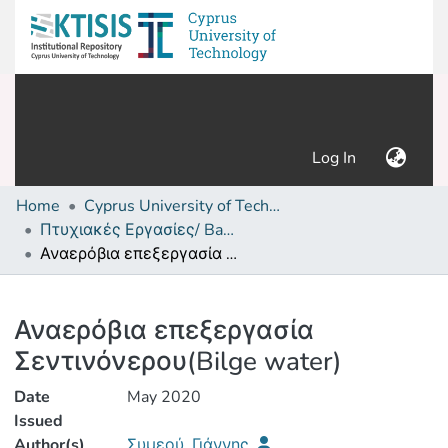
(current)
Log In
Home
Cyprus University of Technology (Research Output)
Πτυχιακές Εργασίες/ Bachelor's Degree Theses
Αναερόβια επεξεργασία Σεντινόνερου(Bilge water)
Details
Αναερόβια επεξεργασία
Σεντινόνερου(Bilge water)
Date
May 2020
Issued
Author(s)
Συμεού, Γιάννης