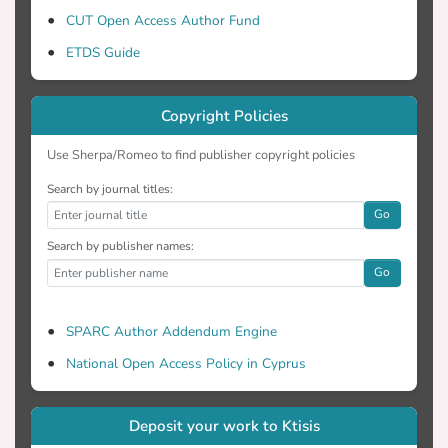
σεντινόνερου με αστικά λύματα.
CUT Open Access Author Fund
Παρατηρήθηκαν αυξημένα ποσοστά
ETDS Guide
μεθανίου στο δείγμα το οποίο
αποτελείτο από Όξινο Ανθρακικό
Copyright Policies
Νάτριο (NaHCO3) σεντινόνερο και
ενεργοποιημένη λάσπη με 70 % (100
Use Sherpa/Romeo to find publisher copyright policies
mL) παραγωγή μεθανίου ενώ δεν
παρατηρήθηκε μεγάλη απόδοση σε αυτά
Search by journal titles:
που περιείχαν σκόνη σιδήρου 41% και
Go
36% παραγωγή μεθανίου. Στην
Search by publisher names:
συνεχεία μετά από την πραγματοποίηση
Go
των δυο κύκλων πειραμάτων και την
σύγκριση τους διακρίθηκε ότι το
SPARC Author Addendum Engine
σεντινόνερο μπορεί να συγχωνευτεί
αποτελεσματικά με τα αστικά λύματα.
National Open Access Policy in Cyprus
Συμπερασματικά οι κατάλληλες
συνθήκες για την βέλτιστη βιοδιάσπαση
Deposit your work to Ktisis
του σεντινόνερου και την αποδόση