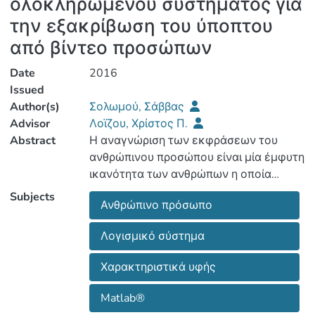
ολοκληρωμένου συστήματος για
την εξακρίβωση του ύποπτου
από βίντεο προσώπων
Date
2016
Issued
Author(s)
Σολωμού, Σάββας
Advisor
Λοϊζου, Χρίστος Π.
Abstract
Η αναγνώριση των εκφράσεων του
ανθρώπινου προσώπου είναι μία έμφυτη
ικανότητα των ανθρώπων η οποία
αναπτύσσεται από πολύ νωρίς. Μία
Subjects
Ανθρώπινο πρόσωπο
τέτοια ικανότητα είναι χρήσιμη και
απαραίτητη να κατέχετε από τα
Λογισμικό σύστημα
υπολογιστικά συστήματα. Μέσω των
εκφράσεων του προσώπου μπορούν να
Χαρακτηριστικά υφής
εξαχθούν πολύτιμα συμπεράσματα για
τη συναισθηματική κατάσταση του
Matlab®
προσώπου προς παρακολούθηση τα