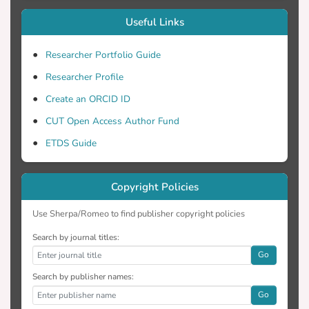
καταλληλόλητας των ΧΥ μέσω
διαφόρων στατιστικών τεχνικών με την
Useful Links
χρήση του λογισμικού Matlab® για τον
διαχωρισμό. την αναγνώριση
Researcher Portfolio Guide
συναισθημάτων αλλά και την
Researcher Profile
εξακρίβωση υπόπτων προσώπων. Το
Create an ORCID ID
ολοκληρωμένο λογισμικό σύστημα που
προκύπτει μας υποβοηθά να
CUT Open Access Author Fund
εξακριβώνουμε την πρόθεση κάποιου
ETDS Guide
ανθρώπου. Μέσα στα πλαίσια της
διπλωματικής αυτής της εργασίας έγινε
Copyright Policies
έρευνα για εύρεση της καταλληλότερης
βάσης δεδομένων έτσι ώστε να
Use Sherpa/Romeo to find publisher copyright policies
βρεθούν βίντεο από τις 7 βασικότερες
εκφράσεις του προσώπου από
Search by journal titles:
διαφορετικά άτομα. Η βάση δεδομένων
Go
που χρησιμοποιήθηκε ήταν η βάση
Search by publisher names:
δεδομένων του Cohn Canade (C++) και
Go
περιέχει 500 διαφορετικά βίντεο