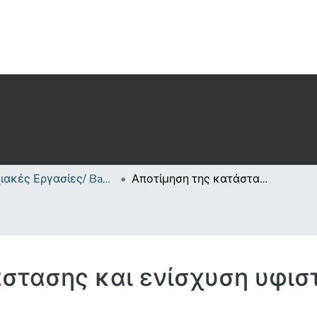
Πτυχιακές Εργασίες/ Bachelor's Degree Theses
Αποτίμηση της κατάστασης και ενίσχυση υφιστάμενων κατασκευών
άστασης και ενίσχυση υφι