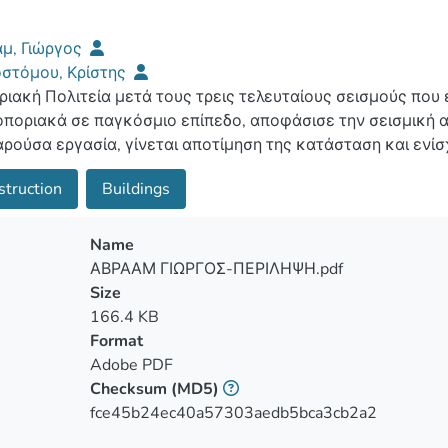
μ, Γιώργος
στόμου, Κρίστης
ριακή Πολιτεία μετά τους τρεις τελευταίους σεισμούς που
ποριακά σε παγκόσμιο επίπεδο, αποφάσισε την σεισμική 
αρούσα εργασία, γίνεται αποτίμηση της κατάσταση και ενί
’ Δημοτικού σχολείου στη Λεμεσό. Αρχικά, γίνεται έλεγχο
struction
Buildings
ακό Κανονισμό και τον Ευρωκώδικα 2 οι οποίοι και συγκρίν
άμενο κτίριο σε σεισμικά φορτία με σταδιακή αύξηση της
ροκύπτουν, γίνεται σχεδιασμός ενίσχυσης της κατασκευής 
Name
ειας όπως καθορίζονται για τα σχολεία. Γίνεται προσομοί
ΑΒΡΑΑΜ ΓΙΩΡΓΟΣ-ΠΕΡΙΛΗΨΗ.pdf
δεμα στο πρόγραμμα 3DR.STRAD καθορίζονται οι παράμετ
Size
ες και παρουσιάζονται τα συμπεράσματα που εξάγονται από
166.4 KB
μηση όσο και με την ενίσχυση του σχολείου.
Format
Adobe PDF
Checksum
(MD5)
fce45b24ec40a57303aedb5bca3cb2a2