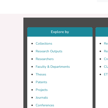
Explore by
Collections
Re
Research Outputs
Re
Researchers
Cr
Faculty & Departments
CU
Theses
ET
Patents
Projects
Journals
Conferences