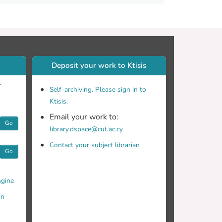
Deposit your work to Ktisis
r
Self-archiving. Please sign in to
Ktisis.
Email your work to:
Go
library.dspace@cut.ac.cy
Contact your subject librarian
Go
gine
in