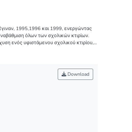
 έγιναν, 1995,1996 και 1999, ενεργώντας
αναβάθμιση όλων των σχολικών κτιρίων.
σχυση ενός υφιστάμενου σχολικού κτιρίου,
ς της υφιστάμενης κατάστασης με το
ονται. Εν συνεχεία, ελέγχετε το
 επιτάχυνσης. Ακολούθως λόγω αστοχιών
ώστε να ικανοποιεί τα τρία επίπεδα
Download
ωση του σχολείου από οπλισμένο
ροι ανάλυσης πραγματοποιούνται οι
 τις συγκριτικές μελέτες τόσο κατά την