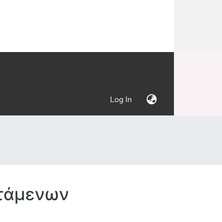
(current)
Log In
στάμενων