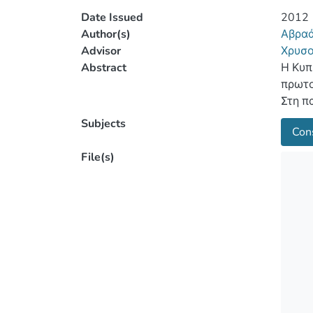
Date Issued
2012
Author(s)
Αβραά
Advisor
Χρυσο
Abstract
Η Κυπ
πρωτο
Στη π
του Β
Subjects
Con
Κυπρι
υφιστ
File(s)
που π
ασφάλ
σκυρό
μελέτ
αποτί