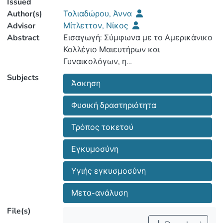
Issued
Author(s)
Ταλιαδώρου, Άννα
Advisor
Μίτλεττον, Νίκος
Abstract
Εισαγωγή: Σύμφωνα με το Αμερικάνικο
Κολλέγιο Μαιευτήρων και
Subjects
Άσκηση
σωματική άσκηση κατά τη διάρκεια της
εγκυμοσύνης επιφέρει πολυδιάστατα
Φυσική δραστηριότητα
Τρόπος τοκετού
έγκυες όπως η μείωση του πόνου στην
περιοχή της πλάτης, η διατήρηση ενός
Εγκυμοσύνη
Υγιής εγκυσμοσύνη
σωματικού βάρους, η βελτίωση της
Μετα-ανάλυση
File(s)
καρδιαγγειακής τους λειτουργίας.