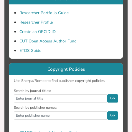
CINAHL, PubMed και SCOPUS. Στη
μελέτη έχουν συμπεριληφθεί
Researcher Portfolio Guide
Researcher Profile
κλινικές δοκιμές οι οποίες έχουν
Create an ORCID ID
αξιολογήσει την επίδραση της
CUT Open Access Author Fund
ETDS Guide
τη διάρκεια της εγκυμοσύνης και
συμπεριλαμβάνουν το είδος τοκετού. Η
Copyright Policies
Use Sherpa/Romeo to find publisher copyright policies
η σύγκριση και η γραφική
Search by journal titles:
αναπαράσταση των δεδομένων
Go
Search by publisher names:
χρήση του λογισμικού Review Manager
Go