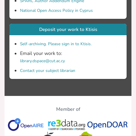
SPARC Author Addendum Engine
Αποτελέσματα: Έχουν εντοπιστεί και
National Open Access Policy in Cyprus
συμπεριληφθεί στη μετανάλυση
Deposit your work to Ktisis
τυχαιοποιημένες κλινικές δοκιμές. Τα
ευρήματα δείχνουν πως η σωματική
Self-archiving. Please sign in to Ktisis.
Email your work to:
library.dspace@cut.ac.cy
την εγκυμοσύνη αυξάνει την
πιθανότητα για φυσιολογικό τοκετό
Contact your subject librarian
συχνά (σχετικός κίνδυνος=1.07 [95%
διάστημα εμπιστοσύνης CI 1.01-1.13]
Member of
εκτελείται σε μέτρια ένταση (σχετικός
κίνδυνος=1.08 [95% διάστημα