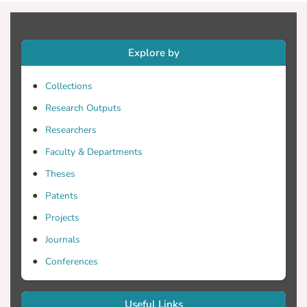
δομημένο και ειδικά διαμορφωμένο
Explore by
σωματικής άσκησης κατά την
εγκυμοσύνη συγκριτικά με τις
Collections
Research Outputs
έχουν καμία παρέμβαση για ενίσχυση
Researchers
Faculty & Departments
Theses
Υλικό και μέθοδος: Ο σχεδιασμός της
μελέτης είναι βιβλιογραφική
Patents
Projects
Journals
μετανάλυση. Η στρατηγική αναζήτησης
διεξήχθη στις ηλεκτρονικές βάσεις
Conferences
Useful Links