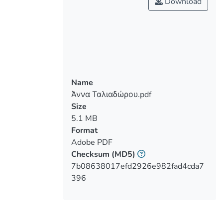
Download
Επιπλέον, συμβάλλει στην απώλεια του
σωματικού βάρους μετά τον τοκετό.
Παράλληλα, γίνεται αναφορά σε
Name
μείωσης των καισαρικών τομών για τις
Άννα Ταλιαδώρου.pdf
έγκυες που έχουν ενσωματώσει στο
Size
5.1 MB
Format
τους τη σωματική άσκηση κατά την
Adobe PDF
Checksum
(MD5)
7b08638017efd2926e982fad4cda7
Σκοπός: Να διερευνηθεί η διαφορά ως
396
προς το είδος τοκετού μεταξύ υγιών
γυναικών που λαμβάνουν μέρος σε ένα