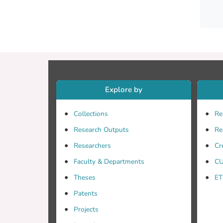
φωτός
μέγισ
κρυστ
αντίσ
διάρκ
πάροδ
υπάρχ
και κ
Explore by
σχεδι
σωστό
Collections
Re
κυκλο
Research Outputs
Re
Researchers
Cr
Faculty & Departments
CU
Theses
ET
Patents
Projects