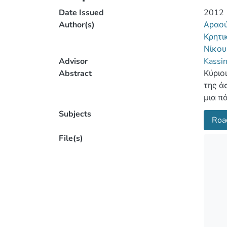
Date Issued
2012
Author(s)
Αραού
Κρητι
Νίκου
Advisor
Kassi
Abstract
Κύριο
της ά
μια π
ψηφια
Subjects
Road
μπορέ
διάβα
File(s)
φώτων
μιας 
κύριο
και ν
μόνο 
είναι
ενεργ