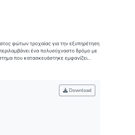
ματος φώτων τροχαίας για την εξυπηρέτηση
περιλαμβάνει ένα πολυσύχναστο δρόμο με
στημα που κατασκευάστηκε εμφανίζει
αναμονής που τους παραμένει για να
περιμένουν μέχρι το πράσινο φως της
ορισμένες προδιαγραφές, ενός συστήματος
 πολυσύχναστου Κύριου δρόμου (Κ) και
Download
 υλοποιήθηκε επιτρέπει στα φώτα του
ή κυκλοφορία του πολυσύχναστου δρόμου
α να περάσουν αυτοκίνητα από την πάροδο Α
παραμονής του πράσινου στον κύριο δρόμο
ντοπισθεί αυτοκίνητο στην πάροδο ή όταν
ερόλεπτα από ώρα έναρξης του πράσινου