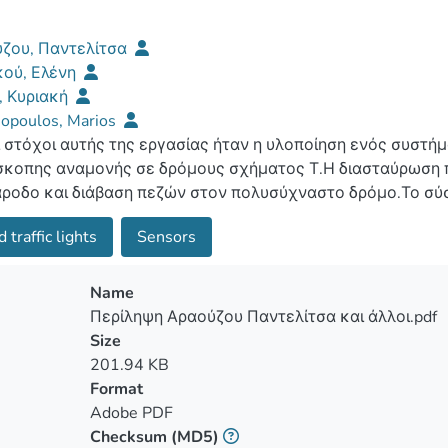
ζου, Παντελίτσα
κού, Ελένη
, Κυριακή
nopoulos, Marios
ι στόχοι αυτής της εργασίας ήταν η υλοποίηση ενός συστή
σκοπης αναμονής σε δρόμους σχήματος Τ.Η διασταύρωση 
άροδο και διάβαση πεζών στον πολυσύχναστο δρόμο.Το σύ
κά στην οθόνη μηνύματα προς τους πεζούς, για το χρόνο 
 traffic lights
Sensors
σουν να διασταυρώσουν, καθώς και τους προειδοποιεί να 
σης να ανάψει.Η εργασία αφορά το σχεδιασμό, κάτω από 
 τροχαίας το οποίο ελέγχει την διασταύρωση μεταξύ ενός
Name
παρόδου με σχετικά Αραιή κυκλοφορία (Α).Το σύστημα που
Περίληψη Αραούζου Παντελίτσα και άλλοι.pdf
υ δρόμου Κ να είναι ενεργά πάντοτε με πράσινο για ομαλ
Size
α διακόπτονται με κόκκινο για ορισμένα δευτερόλεπτα, γι
201.94 KB
όταν υπάρχουν αυτοκίνητα σ' αυτήν.Ο ελάχιστος χρόνος 
Format
 25 δευτερόλεπτα.Η αλλαγή των φώτων γίνεται μόνο όταν ε
Adobe PDF
οποιηθεί η διάβαση και εφόσον έχουν περάσει τα 25 δευτ
Checksum
(MD5)