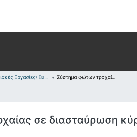
Πτυχιακές Εργασίες/ Bachelor's Degree Theses
Σύστημα φώτων τροχαίας σε διασταύρωση κύριας αρτηρίας με πάροδο
χαίας σε διασταύρωση κύρ