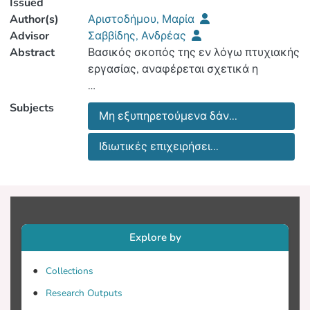
Issued
Author(s)
Αριστοδήμου, Μαρία
Advisor
Σαββίδης, Ανδρέας
Abstract
Βασικός σκοπός της εν λόγω πτυχιακής
συλλογή, αξιολόγηση και συζήτηση
Subjects
Μη εξυπηρετούμενα δάν...
στοιχείων στο πλαίσιο της ανάλυσης
Ιδιωτικές επιχειρήσει...
δεδομένων της εξαγοράς των Non
Performing Loans (Μη Εξυπηρετούμενων
από ιδιωτικές επιχειρήσεις διαχείρισης
Explore by
περιουσίας και προστασίας των δανείων
Collections
Research Outputs
για όφελος των τραπεζών.Ως εκ