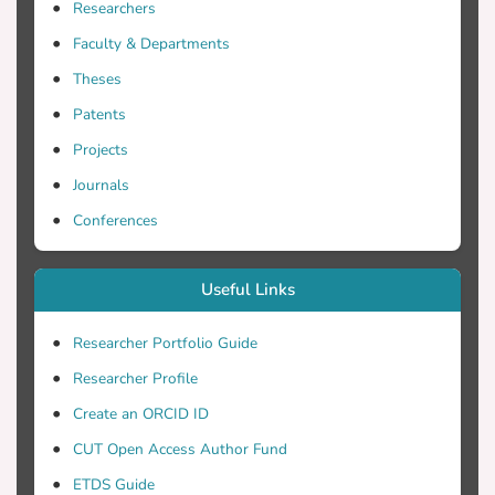
Researchers
τούτου, η εργασία διαχωρίζεται σχετικά
Faculty & Departments
Theses
την Έννοια και τα Χαρακτηριστικά των
Patents
Projects
Εξυπηρετούμενων Δανείων) και τους
Journals
Λόγους Δημιουργίας τους στην Εποχή
Conferences
Οικονομικής Κρίσης, το (2) στις
Useful Links
Επιπτώσεις των Non Performing Loans
Researcher Portfolio Guide
Researcher Profile
Εξυπηρετούμενων Δανείων) στις
Τράπεζες και Εξαγορά Αυτών από
Create an ORCID ID
CUT Open Access Author Fund
ETDS Guide
Επιχειρήσεις. Στο (3), η Μεθολογία