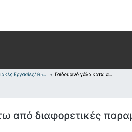
Πτυχιακές Εργασίες/ Bachelor's Degree Theses
Γαϊδουρινό γάλα κάτω από διαφορετικές παραμέτρους επεξεργασίας
άτω από διαφορετικές παρα