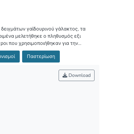
 δειγμάτων γαϊδουρινού γάλακτος, τα
ιμένα μελετήθηκε ο πληθυσμός εξι
 λυοφιλιώση. Με βάση τις πιο πάνω
νισμοί
Παστερίωση
εριωμένου γαϊδουρινού γάλακτος και νωπού
Download
ιγματοληψίες σε διάστημα τεσσάρων μηνών
ουρινού γάλακτος έδωσαν μικροβιακό
εργασία της παστερίωσης προκαλεί την
νη διατήρηση υπό ψύξη προκαλεί αύξηση
 σε διάστημα 30 ημερών δεν προκαλεί