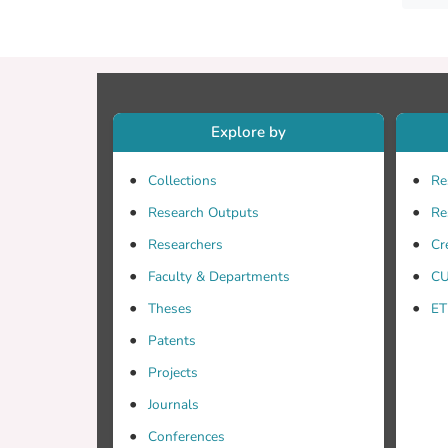
Explore by
Collections
Re
Research Outputs
Re
Researchers
Cr
Faculty & Departments
CU
Theses
ET
Patents
Projects
Journals
Conferences