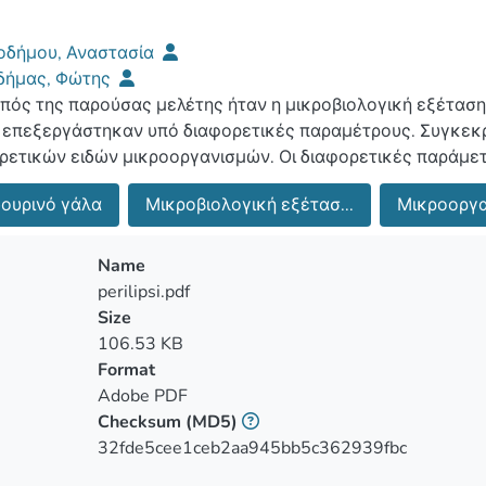
οδήμου, Αναστασία
δήμας, Φώτης
πός της παρούσας μελέτης ήταν η μικροβιολογική εξέταση
 επεξεργάστηκαν υπό διαφορετικές παραμέτρους. Συγκεκρ
ειδών μικροοργανισμών. Οι διαφορετικές παράμετροι που χρησιμοποιήθηκαν για την
ργασία του γαϊδουρινού γάλακτος ήταν η παστεριώση και η
δουρινό γάλα
Μικροβιολογική εξέτασ...
Μικροοργα
ργασίες, έγινε η σύγκριση μεταξύ δειγμάτων νωπού-παστ
Name
η διεξαγωγή του πειράματος, πραγματοποιήθηκαν τρεις δε
perilipsi.pdf
Size
106.53 KB
οτελέσματα της μικροβιακής κατάστασης του νωπού γαϊδ
Format
σμό μεγαλύτερο από το παστεριωμένο γάλα, καθώς η επεξ
Adobe PDF
τροφή των περισσότερων μικροοργανισμών. Η παρατεταμέ
Checksum
(MD5)
ικροβιακής χλωρίδας. Στο λυοφιλιωμένο γάλα, η διατήρηση
32fde5cee1ceb2aa945bb5c362939fbc
σημαντικές μεταβολές στα μικροβιολογικά χαρακτηριστικά.