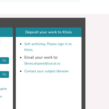
Deposit your work to Ktisis
r
Self-archiving. Please sign in to
Ktisis.
Email your work to:
Go
library.dspace@cut.ac.cy
Contact your subject librarian
Go
gine
in