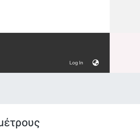
(current)
Log In
μέτρους