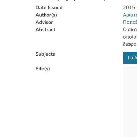
Date Issued
2015
Author(s)
Αριστ
Advisor
Παπα
Abstract
Ο σκο
οποία
διαφορετικών 
επεξε
Subjects
Γαϊ
επεξε
File(s)
Για τ
Τα απ
πληθυ
κατασ
της μ