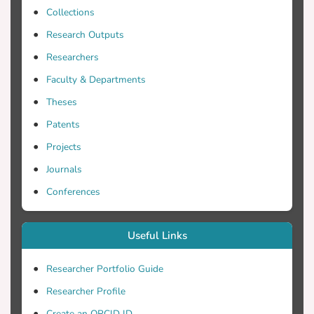
Collections
καλλιτεχνικό περιβάλλον στην Κύπρο
και την ανάπτυξη της φωτογραφίας και
Research Outputs
το αν κάποιος πρέπει να έχει ταλέντο
Researchers
για να ασχοληθεί με τη
Faculty & Departments
φωτογραφία.Ακόμη, το αν μπορεί
κάποιος να επιβιώσει στην Κύπρο αν
Theses
ασχολείται μόνο με τη φωτογραφία, οι
Patents
φωτογραφικοί όμιλοι της Κύπρου και η
Projects
δουλειά των φωτογράφων και οι
εργασίες που έχουν σε εξέλιξη.Ο κάθε
Journals
φωτογράφος, υποστηρίζει τη δουλειά
Conferences
των συναδέλφων του. Ο Χάρης
Πελλαπαϊσιώτης πιστεύει πως κανένας
από τους τρεις φωτογράφους δεν
Useful Links
ασχολείται με την τοπογραφική
φωτογραφία, σε αντίθεση με τον Νίκο
Researcher Portfolio Guide
Φιλίππου που πιστεύει το αντίθετο. Οι
Researcher Profile
τρεις φωτογράφοι, έχουν τον δικό τους
Create an ORCID ID