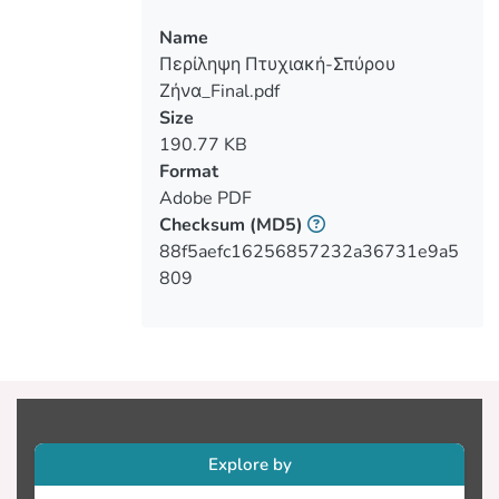
φωτογραφία, σύμφωνα με την
Name
αντιπροσωπευτική δουλειά του κάθε
Περίληψη Πτυχιακή-Σπύρου
φωτογράφου.Η μελέτη αυτή
Ζήνα_Final.pdf
παρουσιάζει την δουλειά αυτών των
Size
τριών φωτογράφων που ασχολούνται
190.77 KB
με την τοπογραφική φωτογραφία, έστω
Format
κι αν οι ίδιοι μπορεί να αμφισβητούν τον
Adobe PDF
όρο.Ο κάθε φωτογράφος έχει τον δικό
Checksum
(MD5)
του τρόπο απεικόνισης της
88f5aefc16256857232a36731e9a5
φωτογραφίας. Τα θέματα τα οποία
809
εξετάστηκαν είναι οι σπουδές των
φωτογράφων, τι παρακίνησε τους
φωτογράφους να ασχοληθούν με τη
φωτογραφία, το είδος φωτογραφίας
που ασχολούνται και από ποιους
επηρεάστηκαν.Επιπρόσθετα, τον ορισμό
'μια εικόνα ίσον με χίλιες λέξεις',
Explore by
στοιχεία που επηρεάζουν τους
φωτογράφους και η επεξήγηση τους, το