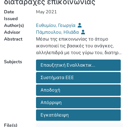
διαταραχές επικοινωνίας
Date
May 2021
Issued
Author(s)
Ευθυμίου, Γεωργία
Advisor
Πάμπουλου, Ηλιάδα
Abstract
Μέσω της επικοινωνίας το άτομο
ικανοποιεί τις βασικές του ανάγκες,
αλληλεπιδρά με τους γύρω του, διατηρεί
τη συμμετοχή του στη κοινωνία και
Subjects
Επαυξητική Εναλλακτικ...
είναι ανεξάρτητο σε ένα μεγάλο βαθμό.
Εντούτοις, υπάρχουν ενήλικα άτομα
Συστήματα ΕΕΕ
που λόγω σύνθετων επικοινωνιακών
διαταραχών δεν είναι σε θέση να
Αποδοχή
επικοινωνήσουν. Ένα μέσο για
εξασφάλιση της επικοινωνίας τους είναι
Απόρριψη
η χρήση συστημάτων Επαυξητικής και
Εναλλακτικής Επικοινωνίας. Στόχος της
Εγκατάλειψη
παρούσας μελέτης είναι η διερεύνηση
File(s)