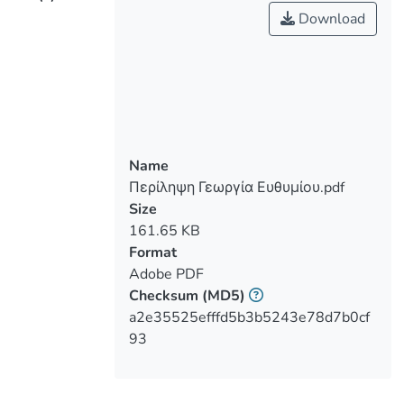
των εμπειριών των ειδικών και των
Download
φροντιστών ατόμων με σύνθετες
επικοινωνιακές διαταραχές που
χρησιμοποιούν συστήματα ΕΕΕ για να
επικοινωνήσουν. Το κύριο ερευνητικό
ερώτημα είναι: Ποιοι είναι οι
παράγοντες που επηρεάζουν την
αποδοχή, την εγκατάλειψη και την
Name
απόρριψη του συστήματος ΕΕΕ; Οι
Περίληψη Γεωργία Ευθυμίου.pdf
συμμετέχοντες ήταν απαραίτητο να
Size
αποτελούν ζευγάρια έτσι, συλλέχθηκαν
161.65 KB
πληροφορίες από τέσσερεις
Format
φροντίστριες ατόμων με σύνθετες
Adobe PDF
επικοινωνιακές διαταραχές και από δύο
Checksum
(MD5)
ειδικούς Υποστηρικτικής Τεχνολογίας
a2e35525efffd5b3b5243e78d7b0cf
που είχαν αναλάβει τα άτομα αυτά. Η
93
συλλογή των δεδομένων έγινε μέσω
τηλεφωνικών συνεντεύξεων. Τα
αποτελέσματα της ανάλυσης των