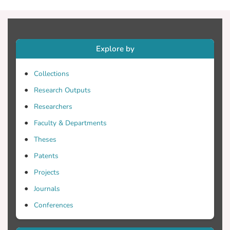
δεδομένων έδειξαν ότι οι κυριότεροι
παράγοντες αποδοχής/απόρριψης/
εγκατάλειψης συστημάτων ΕΕΕ είναι
ατομικοί, οικογενειακοί, η προηγούμενη
Explore by
γνώση ηλεκτρονικών υπολογιστών, η
αλληλεπίδραση του χρήστη με τον
Collections
ειδικό, ο τρόπος παρουσίασης και
Research Outputs
εκπαίδευσης του ατόμου στο σύστημα,
οικονομικοί παράγοντες, η
Researchers
καταλληλότητα του συστήματος για το
Faculty & Departments
κάθε άτομο και η αίσθηση ασφάλειας
Theses
για την ύπαρξη ενός συστήματος ΕΕΕ
χαμηλής τεχνολογίας σε περίπτωση
Patents
βλάβης του συστήματος υψηλής
Projects
τεχνολογίας. Συμπεραίνεται ότι οι
Journals
παράγοντες αποδοχής/απόρριψης/
εγκατάλειψης κάποιου συστήματος ΕΕΕ
Conferences
αν και ποικίλουν είναι κοινοί στις
περισσότερες των περιπτώσεων. Παρ’