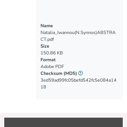
μια πιο δομημένη και σφαιρική άποψη
στο θέμα των υποσυνείδητων
μηνυμάτων. Διεξάχθηκε ανάλυση των
ταινιών κινουμένων σχεδίων της Walt
Name
Disney επειδή αποτελούν από τις πλέον
Natalia_Iwannou(N.Synnos)ABSTRA
πιο αναγνωρίσιμες εταιρείες
CT.pdf
παραγωγής ταινιών, με κέρδη ύψους 53
Size
δις δολαρίων ετησίως κατέχοντας,
150.86 KB
πρώτον, θέση στη λίστα με τις πιο
Format
επικερδής επιχειρήσεις παγκοσμίως,
Adobe PDF
και δεύτερον, μερικά από τα πιο
Checksum
(MD5)
πετυχημένα στούντιο
3ed59ad99fc05befd542fc5e084a14
κινηματογράφησης και κινουμένων
18
σχεδίων σε ολόκληρο τον κόσμο. Η
έρευνα έγινε μέσω οπτικής ανάλυσης
για τα υποσυνείδητα μηνύματα που
αναφέρεται πως κάνουν την εμφάνισή
τους στις ταινίες κινουμένων σχεδίων
της Disney. Ακολούθως, διεξάχθηκε