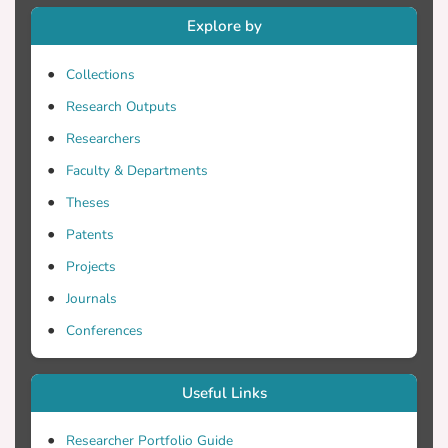
έρευνα για διασταύρωση των φημών και
Explore by
των απόψεων των ειδικών τους
θέματος. Τέλος, μέσα από δηλώσεις
Collections
των συντελεστών των ταινιών
Research Outputs
ξεκαθαρίζεται κατά πόσο αληθεύουν ή
όχι οι φήμες περί μηνυμάτων
Researchers
Faculty & Departments
Theses
Patents
Projects
Journals
Conferences
Useful Links
Researcher Portfolio Guide