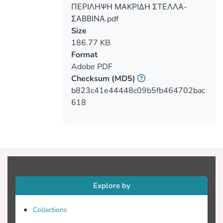
μας για αυτήν. Η γνώση μας για τον
ΠΕΡΙΛΗΨΗ ΜΑΚΡΙΔΗ ΣΤΕΛΛΑ-
κόσμο είναι διαμεσολαβημένη, αφού τα
ΣΑΒΒΙΝΑ.pdf
Μέσα αποφασίζουν ποιες πληροφορίες
Size
θα προβάλουν και πώς. Μέρος της
186.77 KB
κριτικής στα ΜΜΕ αφορά στο ότι
Format
οδηγούν στην τυποποίηση, την
Adobe PDF
δημιουργία στερεοτύπων και την
Checksum
(MD5)
περιθωριοποίηση των γυναικών
b823c41e44448c09b5fb464702bac
(Tuchman et al, 1978), ενδυναμώνοντας
618
με αυτό τον τρόπο το ήδη υπάρχον
Η σχέση των ΜΜΕ και των γυναίκειων
ρόλων, αποτέλεσε αφορμή για την
σύλληψη του παρόντος ερευνητικού
θέματος. Στόχο της παρούσας έρευνας
Explore by
αποτελεί η διερεύνηση του τρόπου με
τον οποίο η γυναίκα προβάλλεται από
Collections
τα Μέσα και πιο συγκεκριμένα από τον