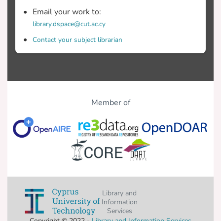
Περιπέτειας, δύο (Ρομαντικές)
Email your work to:
Κωμωδίες, δύο ταινίες (Επιστημονικής)
library.dspace@cut.ac.cy
Φαντασίας και δύο ταινίες Θρίλερ ή
Contact your subject librarian
Τρόμου (Neale, 2000), οι οποίες
επιλέχθηκαν μέσω τυχαίας
δειγματοληψίας.
Member of
Library and
Information
Services
Copyright © 2022 -
Library and Information Services