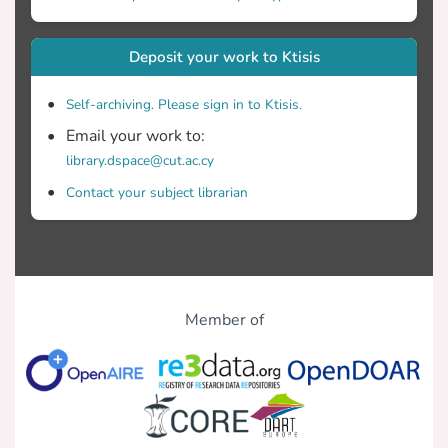
παγκόσμιο χάρτη θα επιτρέψει την
ανάδειξη του και θα καταδείξει ό,τι
Deposit your work to Ktisis
αφορά την καλλιέργεια του φυτού στην
περιοχή. Επίσης, θα καταστήσει δυνατή
Self-archiving. Please sign in to Ktisis.
τη σύνδεση της εξέλιξης του φυτού
-μέσω του γενετικού δέντρου- με την
Email your work to:
πορεία μεταφοράς του στη Δυτική
library.dspace@cut.ac.cy
Ευρώπη από τις τότε χώρες της
Contact your subject librarian
Ανατολής.
Member of