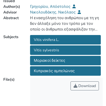
Issued
Author(s)
Γρηγορίου, Απόστολος
Advisor
Νικολουδάκης, Νικόλαος
Abstract
Η ενασχόληση του ανθρώπου με τη γη
δεν άλλαξε μόνο τον τρόπο με τον
οποίο οι άνθρωποι εξασφάλιζαν την
τροφή τους∙ άλλαξε κυρίως τη
Subjects
Vitis vinifera L.
συμπεριφορά τους και συνεπώς την ίδια
τους τη ζωή. Έμαθαν να μιλούν, να
Vitis sylvestris
χρησιμοποιούν τα εργαλεία και τη
φωτιά και με τον καιρό ο Homo Erectus
Μοριακοί δείκτες
εξελίχθηκε σε Homo Sapiens, δημιουργό
επιστήμης και πολιτισμού. Πρώτος
Κυπριακός αμπελώνας
σταθμός σε αυτή την πορεία υπήρξε η
File(s)
συνειδητή χρήση των τεχνικών
Download
παραγωγής τροφής και η συνακόλουθη
μόνιμη εγκατάσταση. Με τη δημιουργία
μόνιμης εγκατάστασης, ξεκίνησε και η
ανάπτυξη της κτηνοτροφίας