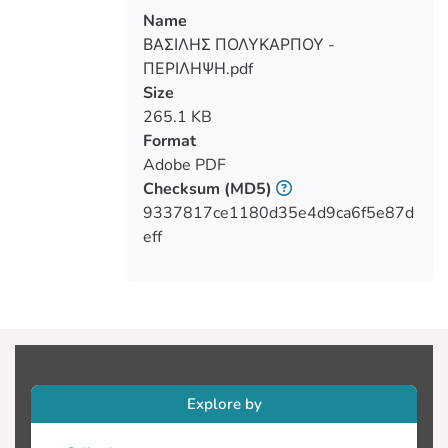
κτιριακό τομέα και με τη χρήση
Name
συστημάτων διαχείρισης ενέργειας.
ΒΑΣΙΛΗΣ ΠΟΛΥΚΑΡΠΟΥ -
Υπάρχουν τέσσερα κεφάλαιο, το πρώτο
ΠΕΡΙΛΗΨΗ.pdf
κεφάλαιο αφορά την ενεργειακή
Size
κατανάλωση στο κτιριακό τομέα και την
265.1 KB
ανάγκη για εξοικονόμηση ενέργειας, το
Format
δεύτερο αφορά το βιοκλιματικό
Adobe PDF
σχεδιασμό, τις ΑΠΕ και διάφορα άλλα
Checksum
(MD5)
συστήματα που εφαρμόζονται στα
9337817ce1180d35e4d9ca6f5e87d
κτίρια. Το τρίτο κεφάλαιο αφορά την
eff
ενεργειακή διαχείριση των κτιρίων και
το τέταρτο κεφάλαιο αφορά
εφαρμογές τέτοιου είδους συστημάτων.
Σκοπός μας είναι μέσω των δεδομένων
που θα συγκεντρώσουμε για τα
παραπάνω κεφάλαια της διπλωματικής,
να εξάγουμε συμπεράσματα τα οποία
Explore by
να είναι βασισμένα σε όλη την έρευνα