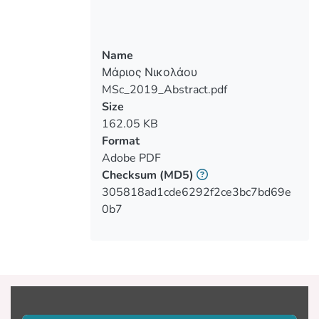
ανάλυσης, μέθοδοι επεμβάσεων και
άλλα. Εν συνεχεία γίνετε περιγραφή και
αποτίμηση μιας οικοδομής από
Name
φέρουσα τοιχοποιία, όπου προτείνονται
Μάριος Νικολάου
κάποιες μέθοδοι ενισχύσεων.
MSc_2019_Abstract.pdf
Size
162.05 KB
Format
Adobe PDF
Checksum
(MD5)
305818ad1cde6292f2ce3bc7bd69e
0b7