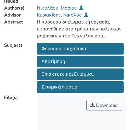
Issued
Author(s)
Νικολάου, Μάριος
Advisor
Κυριακίδης, Νικόλας
Abstract
Η παρούσα διπλωματική εργασία,
εκπονήθηκε στο τμήμα των πολιτικών
μηχανικών του Τεχνολογικού
Πανεπιστημίου Κύπρου όπου και
Subjects
Φέρουσα Τοιχοποιία
περιγράφει θέματα αποτίμησης και
ενισχύσεων κατασκευών από φέρουσα
Αποτίμηση
τοιχοποιία, με αναφορές στους
ισχύοντες κανονισμούς στο Ελληνικό
Επισκευές και Ενισχύσ...
και Κυπριακό χώρο. Παρουσιάζονται
θέματα όπως τα υλικά και οι τρόποι
Σεισμικά Φορτία
δόμησης της φέρουσας τοιχοποιίας,
File(s)
ανάπτυξη και αιτία βλαβών, μέθοδοι
Download
διερεύνησης των υφιστάμενων
κατασκευών, η μηχανική της
τοιχοποιίας στους υφιστάμενους
φορείς, μέθοδοι προσομοίωσης και