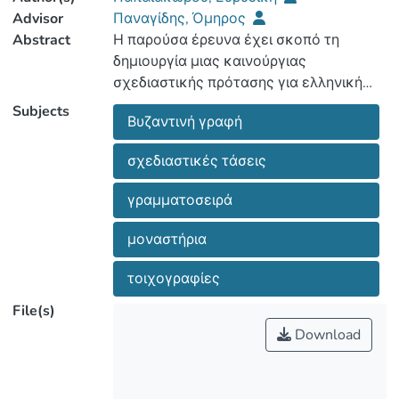
Advisor
Παναγίδης, Όμηρος
Abstract
Η παρούσα έρευνα έχει σκοπό τη
δημιουργία μιας καινούργιας
σχεδιαστικής πρότασης για ελληνική
γραμματοσειρά, στηριζόμενη στην
Subjects
Βυζαντινή γραφή
Βυζαντινή γραφή. Καθώς και την
καταγραφή και μελέτη των
σχεδιαστικές τάσεις
σχεδιαστικών τάσεων που
επικρατούσαν στον εκκλησιαστικό
γραμματοσειρά
χώρο της Κύπρου. Αρχικά
πραγματοποιήθηκε καταγραφή των
μοναστήρια
επιγραφών που βρίσκονταν στις
τοιχογραφίες των εκκλησιών,
τοιχογραφίες
ξεκινώντας από τον 11ο μέχρι τον 18ο
File(s)
αιώνα και συγκρίνοντας τα
Download
αποτελέσματα με τις σχεδιαστικές
τάσεις του 21ου αιώνα. Η συλλογή των
παραπάνω δεδομένων θα μας επιτρέψει