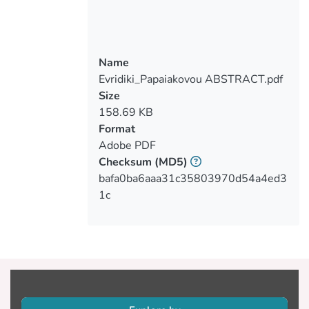
να κατανοήσουμε τα βασικά
παλαιογραφικά χαρακτηριστικά της
Βυζαντινής γραφής, αν υπήρξαν
κανόνες στο υφιστάμενο σύστημα
Name
γραφής και κατά πόσο αυτοί έχουν
Evridiki_Papaiakovou ABSTRACT.pdf
συντηρηθεί ή διαφοροποιηθεί με την
Size
πάροδο του χρόνου. Επιπλέον η
158.69 KB
διεξαγωγή των αποτελεσμάτων θα
Format
βοηθήσει στον καθορισμό του
Adobe PDF
σχεδιαστικού χαρακτήρα της
Checksum
(MD5)
γραμματοσειράς
bafa0ba6aaa31c35803970d54a4ed3
1c