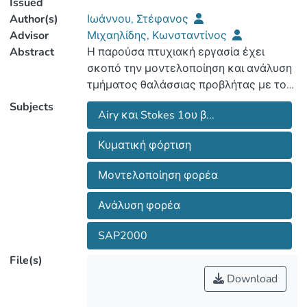
Issued
Author(s)
Ιωάννου, Στέφανος
Advisor
Μιχαηλίδης, Κωνσταντίνος
Abstract
Η παρούσα πτυχιακή εργασία έχει
σκοπό την μοντελοποίηση και ανάλυση
τμήματος θαλάσσιας προβλήτας με το
λογισμικό SAP2000 που εδράζεται στη
Subjects
Airy και Stokes 1ου β...
Λεμεσό και συγκεκριμένα στη περιοχή
του Βασιλικού. Λόγω της
Κυματική φόρτιση
κοινωνικοοικονομικής ανάπτυξης της
Κύπρου και της δραστηριότητας που
Μοντελοποίηση φορέα
εξελίσσεται στην παράκτια ζώνη του
νησιού η αναγκαιότητα
Ανάλυση φορέα
προσβασιμότητας στη θάλασσα είναι
αδήριτη. Η δημιουργία εγκαταστάσεων
SAP2000
αποθήκευσης πετρελαίου για
File(s)
βιομηχανικές εφαρμογές οδήγησαν
Download
στην κατασκευή θαλάσσιων προβλήτων
οι οποίες στερεώνονται πάνω σε