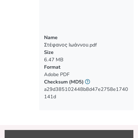
πασσάλους. Στόχος της εργασίας
αυτής, είναι η ανάδειξη και κατανόηση
της κυματικής θεωρίας Airy και Stokes
1ης τάξης, καθώς και των διάφορων
φορτίων που ασκούνται στις
Name
υπεράκτιες δομές, χρησιμοποιώντας
Στέφανος Ιωάννου.pdf
την εξίσωση υπολογισμού
Size
υδροδυναμικών φορτίων Morison.
6.47 MB
Αρχικά, έγινε κατανόηση του
Format
λογισμικού SAP2000 μοντελοποιόντας
Adobe PDF
και αναλύοντας ένα λεπτόγραμμο
Checksum
(MD5)
κατακόρυφο μέλος. Στην συνέχεια,
a29d385102448b8d47e2758e1740
έγινε σύγκριση των αποτελεσμάτων με
141d
την βοήθεια του υπολογιστικού
προγράμματος Excel. Ακολούθως, έγινε
μοντελοποίηση των δυο μοντέλων στο
λογισμικό SAP2000, χρησιμοποιώντας
τα κυματικά φορτία που υπολογίστηκαν
μέσο της θεωρίας γένεσης ανεμογενών