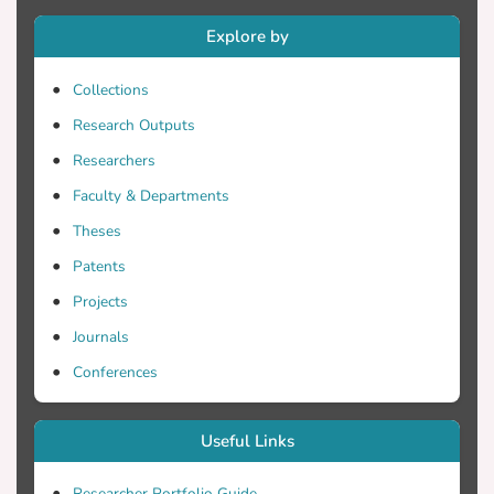
κυματισμών, με την μέθοδο Jonswap για
Explore by
απλούς κυματισμούς. Όσο στο μοντέλο
με τους δύο πασσάλους τόσο και στο
Collections
μοντέλο με τους τέσσερις πασσάλους
Research Outputs
χρησιμοποιήθηκαν απλοί κυματισμοί για
τον υπολογισμό των εντατικών
Researchers
μεγεθών που ασκούνται στην
Faculty & Departments
κατασκευή. Επίσης, χρησιμοποιήθηκε
Theses
και μια περίπτωση ακραίας κυματικής
φόρτισης με μεγαλύτερα
Patents
χαρακτηριστικά κύματος H και T, στο
Projects
μοντέλο με τέσσερις πασσάλους. Από
Journals
την ανάλυση προέκυψαν μεγαλύτερα
υδροδυναμικά φορτία στη περίπτωση
Conferences
ανέμων με Νότια διεύθυνση διάδοσης
λόγο των μεγαλύτερων
Useful Links
χαρακτηριστικών κύματος που
δημιουργούνται, καθώς και στη
Researcher Portfolio Guide