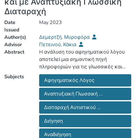
και με Αναπτυξιακή Γλωσσική
Διαταραχή
Date
May 2023
Issued
Author(s)
Δεμερτζή, Μυροφόρα
Advisor
Πετεινού, Κάκια
Abstract
H ανάλυση του αφηγηματικού λόγου
αποτελεί μια σημαντική πηγή
πληροφοριών για τις γλωσσικές και
αναγνωστικές δεξιότητες των παιδιών.
Subjects
Αφηγηματικός Λόγος
Ωστόσο, οι κλινικές πρακτικές δεν
μπορούν να βασίζονται σε ευρήματα
Αναπτυξιακή Γλωσσική ...
διαφορετικών γλωσσών ή διαλέκτων.
Έτσι, η παρούσα έρευνα έχει ως κύριο
Διαταραχή Αυτιστικού ...
σκοπό την αξιολόγηση και σύγκριση
των αφηγηματικών δεξιοτήτων σε τρία
Διήγηση
μονόγλωσσα Κυπριόπoυλα παιδιά
σχολικής ηλικίας που φοιτούν στην Α’
Αναδιήγηση