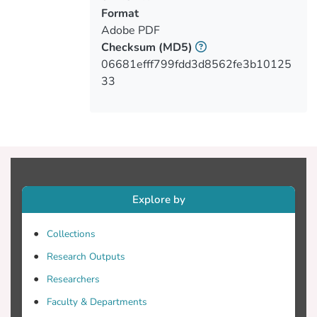
ΤΑ είχαν λιγότερα λάθη και μεγαλύτερη
Format
συνολική ποιότητα από αυτές των
Adobe PDF
παιδιών με ΑΓΔ και με ΔΑΦ. Τα παιδιά με
Checksum
(MD5)
ΑΓΔ και ΔΑΦ φαίνεται να
06681efff799fdd3d8562fe3b10125
αντιμετωπίζουν δυσκολίες σε τομείς
33
αφήγησης οι οποίες είναι πιο εμφανείς
όταν οι αφηγήσεις δεν στηρίζονται σε
κάποιο οπτικό ή ακουστικό ερέθισμα. Οι
δυσκολίες τους εντοπίζονται τόσο σε
επίπεδο μακρoδoμής όσο και
μικρoδoμής. Τέλος, η αξιολόγηση των
δεξιοτήτων αφηγηματικού λόγου
Explore by
μπορεί να διακρίνει και να εντοπίσει τα
παιδιά με γλωσσικές δυσκολίες οι
Collections
οποίες δύσκολα ανιχνεύονται σε άλλες
Research Outputs
δοκιμασίες.
Researchers
Faculty & Departments