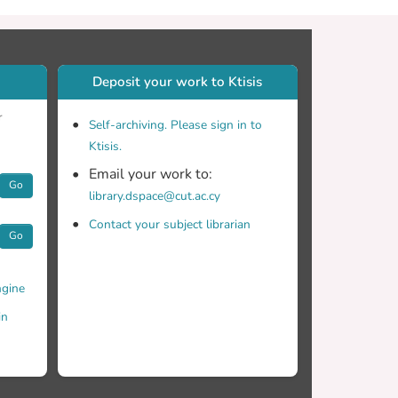
ης, και χρησιμοποιώντας τη μέθοδο της
πό την έρευνα αυτή, έχει εξαχθεί το
 σε χρήστες του εικονικού κόσμου Second
τους χρήστες ψυχολογικά και
Deposit your work to Ktisis
r
Self-archiving. Please sign in to
Ktisis.
Email your work to:
Go
library.dspace@cut.ac.cy
Contact your subject librarian
Go
gine
in