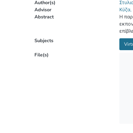
Author(s)
Στυλι
Advisor
Κύζα,
Abstract
Η παρ
εκπον
επίβλ
τρισδ
Subjects
Virt
ανθρώ
να κά
File(s)
παρού
πραγμ
φυσικ
οστά 
αισθή
αρνητ
εικον
στον 
έρευν
χρήστ
στην 