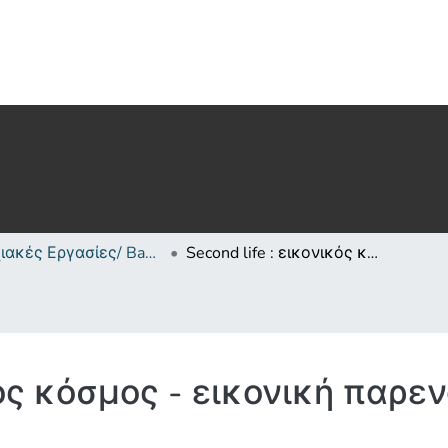
Πτυχιακές Εργασίες/ Bachelor's Degree Theses
Second life : εικονικός κόσμος - εικονική παρενόχληση;
ικός κόσμος - εικονική παρε