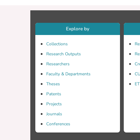
στοιχ
ποιοτ
συμπέ
Life.
Explore by
συναι
Collections
Re
Research Outputs
Re
Researchers
Cr
Faculty & Departments
CU
Theses
ET
Patents
Projects
Journals
Conferences