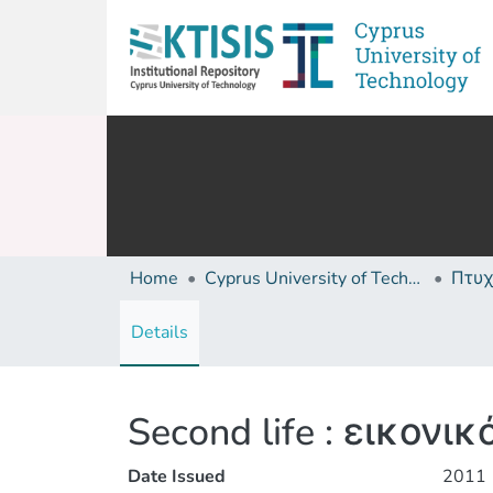
Home
Cyprus University of Technology (Research Output)
Details
Second life : εικον
Date Issued
2011