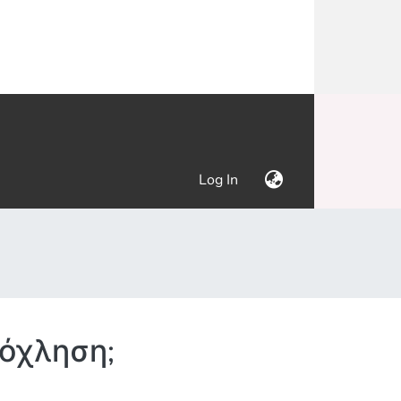
(current)
Log In
νόχληση;