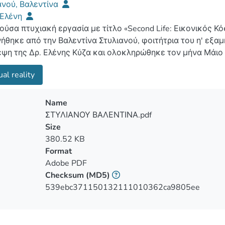
ανού, Βαλεντίνα
 Ελένη
ούσα πτυχιακή εργασία με τίτλο «Second Life: Εικονικός Κ
ήθηκε από την Βαλεντίνα Στυλιανού, φοιτήτρια του η' εξ
εψη της Δρ. Ελένης Κύζα και ολοκληρώθηκε τον μήνα Μάιο τ
ιάστατα, διαδικτυακά, εικονικά περιβάλλοντα, τα οποία είν
ual reality
πων από ολόκληρο τον κόσμο.Μέσα στους εικονικούς κόσμ
νει οικογένεια, να κτίσει σπίτι και δουλειά.Πόσο εικονικός
σα έρευνα επιχειρείτε να εξεταστεί η επιρροή που μπορεί
Name
ατικούς ανθρώπους πίσω από τα άβαταρ.Έχοντας ακούσει
ΣΤΥΛΙΑΝΟΥ ΒΑΛΕΝΤΙΝΑ.pdf
ό κόσμο μεταξύ ανθρώπων που γνωρίστηκαν σε ένα εικονι
Size
στον φυσικό κόσμο, αποδεικνύει ότι ευχάριστα γεγονότα, 
380.52 KB
ματα τους όχι μόνο μέσα, αλλά και έξω από τους εικονικο
Format
ικά συναισθήματα;Τι γίνεται όταν κάποιος χρήστης δεχτεί
Adobe PDF
ικό κόσμο ή οποιουδήποτε είδους κακοποίηση;Αυτά τα αι
Checksum
(MD5)
εικονικό κόσμο; Αυτό είναι και το θέμα στο οποίο εστιάζε
539ebc371150132111010362ca9805ee
α στον εικονικό κόσμο του Second Life.Τι περιστατικά πα
ες του συγκεκριμένου εικονικού κόσμου, πως τα αντιμετώπ
πραγματική ζωή του κάθε ενός από τους χρήστες είναι τα