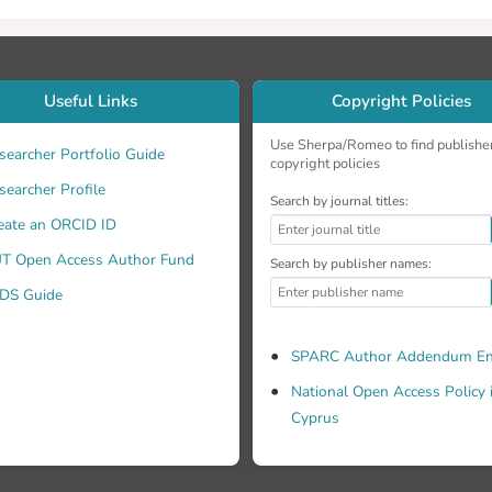
εία συλλέχτηκαν, με τη μέθοδο της προσωπικής συνέντευξ
ικής ανάλυσης δεδομένων καταλήξαμε στα συμπεράσματα.Α
ρασμα ότι, περιστατικά παρενόχλησης έχουν παρουσιαστεί
Τα περιστατικά αυτά, σε αρκετές περιπτώσεις, επηρέασαν 
Useful Links
Copyright Policies
σθηματικά, ακόμη και στη φυσική τους ζωή.
Use Sherpa/Romeo to find publishe
searcher Portfolio Guide
copyright policies
searcher Profile
Search by journal titles:
eate an ORCID ID
T Open Access Author Fund
Search by publisher names:
DS Guide
SPARC Author Addendum En
National Open Access Policy 
Cyprus