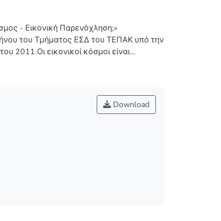
όσμος - Εικονική Παρενόχληση;»
αμήνου του Τμήματος ΕΣΔ του ΤΕΠΑΚ υπό την
ου 2011.Οι εικονικοί κόσμοι είναι
αι σχεδιασμένα για την επικοινωνία μεταξύ
ους μπορεί κάποιος να αναπτύξει φιλίες,
 όμως είναι ένας τέτοιος κόσμος;Στην
 να ασκήσει ένας εικονικός κόσμος στους
Download
 για γεγονότα που αφορούν γάμους στον
κό κόσμο, φιλίες που παίρνουν σάρκα και
όντως επηρεάζουν τους χρήστες και τα
ύς κόσμους.Τι γίνεται όμως όσο αφορά τα
 κάποιου είδους παρενόχληση μέσα σε ένα
σθήματα μπορούν να παραμείνουν μόνο μέσα
ι η παρούσα έρευνα, επικεντρώνοντας την
ρενόχλησης ή κακοποίησης συνάντησαν οι
ισαν, και κυρίως τι αντίκτυπο αυτά είχαν
 θέματα που αναλύονται παρακάτω.Τα