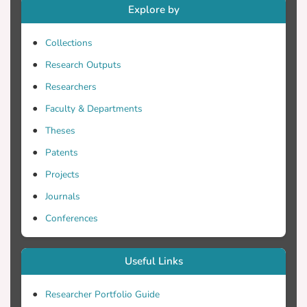
Explore by
Γνωσιακή Διεργασία, αφορά σε μια
διαδικασία σκέψης που ο φιλόσοφος
Collections
John Dewey προσέγγισε στις αρχές του
20ού αιώνα, με την οποία το άτομο
Research Outputs
αναλύει μια βιωμένη εμπειρία, μαθαίνει
Researchers
μέσα από αυτή, τροποποιεί την
Faculty & Departments
πρακτική του και βελτιώνεται. Με την
εφαρμογή της ανακλαστικής
Theses
διεργασίας, ο νοσηλευτής μπορεί να
Patents
χειριστεί προβλήματα που ανακύπτουν
Projects
στον κλινικό χώρο, τα οποία είναι
πολύπλοκα και πολυπαραγοντικά και
Journals
επιδέχονται περισσότερες από μία
Conferences
σωστές «απαντήσεις». Η διαδικασία
περιλαμβάνει την καταγραφή της
αποτελεσματικότητας της
Useful Links
εφαρμοζόμενης πράξης, την εκτίμηση
των αποτελεσμάτων κατά τη λύση του
Researcher Portfolio Guide