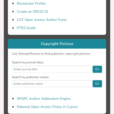
προβλήματος, τον έλεγχο της
Researcher Profile
υπάρχουσας γνώσης και την εκτίμηση
Create an ORCID ID
της στρατηγικής που ακολουθήθηκε.
Συμπεράσματα: Ο νοσηλευτής μπορεί
CUT Open Access Author Fund
να αναθεωρήσει πεποιθήσεις, στάσεις
ETDS Guide
και πρακτικές, να σχεδιάσει την
επόμενη κίνησή του και να βγει από
αυτή τη διαδικασία ενδυναμωμένος και
Copyright Policies
βελτιωμένος τόσο ως άτομο, όσο και
Use Sherpa/Romeo to find publisher copyright policies
ως επαγγελματίας.
Search by journal titles:
Go
Search by publisher names:
Go
SPARC Author Addendum Engine
National Open Access Policy in Cyprus