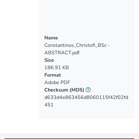
συγκεκριμένος εξοπλισμός έχει
εγκατασταθεί σε πλοία, οι πληροφορίες
μεταδίδονται αυτόματα ανά τακτά
χρονικά διαστήματα, με ως δέκτη
σταθμούς εγκατεστημένους σε
Name
διάφορα σημεία της Κύπρου. Η παρούσα
Constantinos_Christofi_BSc -
πτυχιακή εργασία ασχολείται με την
ABSTRACT.pdf
αναβάθμιση της υπάρχουσας
Size
διαδικτυακής πλατφόρμας του ΤΕΠΑΚ, η
186.91 KB
οποία ασχολείται με την οπτικοποίηση
Format
πλοίων στο χάρτη της ιστοσελίδας,
Adobe PDF
αλλά και την ανάπτυξη νέων
Checksum
(MD5)
λειτουργιών. Κύριοι στόχοι της εργασίας
d633d4e863456d8060115f42f02fd
είναι η δημιουργία φίλτρων με στόχο την
451
εστίαση της προσοχής του χρήστη σε
κάποια συγκεκριμένα πλοία, η
οπτικοποίηση διαδρομών πλοίων στο
χάρτη, και η προβολή πληροφοριών στο
χάρτη τόσο σε πραγματικό χρόνο, όσο