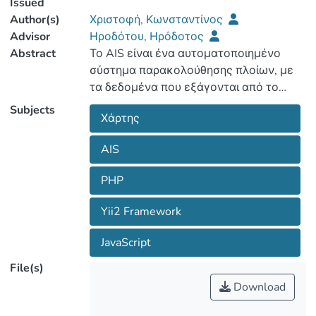
Issued
Author(s)
Χριστοφή, Κωνσταντίνος
Advisor
Ηροδότου, Ηρόδοτος
Abstract
Το AIS είναι ένα αυτοματοποιημένο
σύστημα παρακολούθησης πλοίων, με
τα δεδομένα που εξάγονται από το
συγκεκριμένο σύστημα, να
Subjects
Χάρτης
διαχειρίζονται την ψηφιοποίηση της
κίνησης των πλοίων. Παρόλο που ο
AIS
αρχικός στόχος του AIS ήταν η
αποτροπή των συγκρούσεων μεταξύ
PHP
πλοίων, πλέον χρησιμοποιείται σε
αρκετές εφαρμογές οι οποίες
Yii2 Framework
περιλαμβάνουν την παρακολούθηση
καθώς και τον έλεγχο αλιευτικών και
JavaScript
εμπορικών στόλων, τη βοήθεια
File(s)
πλοήγησης στη θάλασσα, και τη
Download
διατήρηση της ασφάλεια των πλοίων
στη θάλασσα. Δεδομένου ότι ο