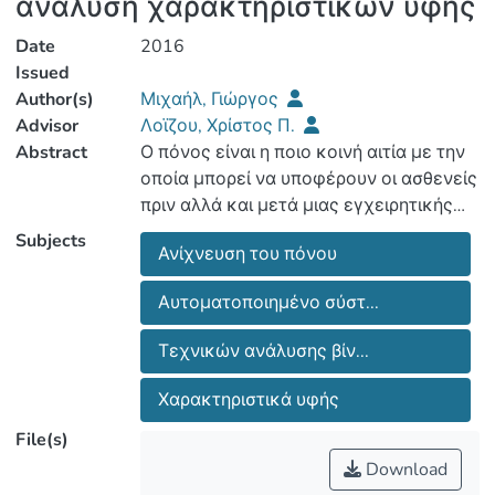
ανάλυση χαρακτηριστικών υφής
Date
2016
Issued
Author(s)
Μιχαήλ, Γιώργος
Advisor
Λοϊζου, Χρίστος Π.
Abstract
Ο πόνος είναι η ποιο κοινή αιτία με την
οποία μπορεί να υποφέρουν οι ασθενείς
πριν αλλά και μετά μιας εγχειρητικής
επεμβατικής μεθόδου. Σε μερικούς
Subjects
Ανίχνευση του πόνου
ασθενείς όπου δεν είναι εύκολη η
επικοινωνία του ασθενή με το
Αυτοματοποιημένο σύστ...
παραϊατρικό προσωπικό, είτε λόγο
σωματικής αναπηρίας είτε λόγο μικρής
Τεχνικών ανάλυσης βίν...
ηλικίας, η συνεχής καταγραφή της
έντασης πόνου βασίζεται στη χρήση
Χαρακτηριστικά υφής
ειδικών επεμβατικών εξοπλισμών και
File(s)
απαιτεί τη συνεργασία των ασθενών.
Download
Συνεπάγει επίσης μεγάλο κόστος λόγω