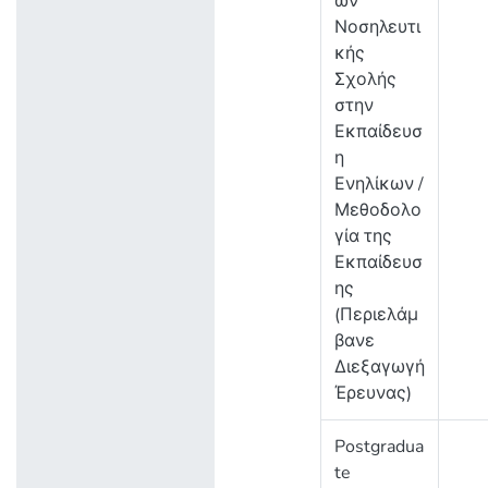
ών
Νοσηλευτι
κής
Σχολής
στην
Εκπαίδευσ
η
Ενηλίκων /
Μεθοδολο
γία της
Εκπαίδευσ
ης
(Περιελάμ
βανε
Διεξαγωγή
Έρευνας)
Postgradua
te