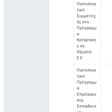
Πιστοποιη
τικό
Συμμετοχ
ής στο
Πρόγραμμ
α
Κατάρτιση
ς σε
Θέματα
Ε.Ε
Πιστοποιη
τικό:
Πρόγραμμ
α
Επιμόρφω
σης
Εκπαιδευτ