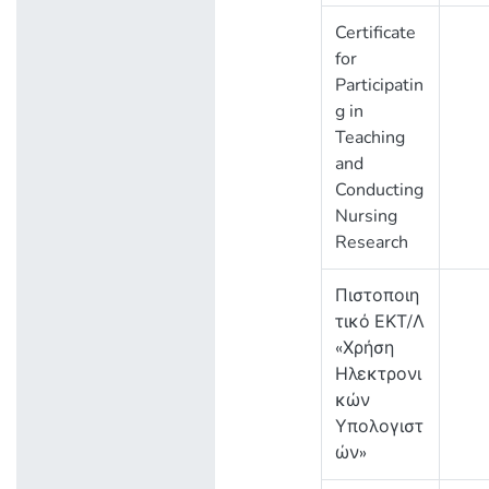
Certificate
for
Participatin
g in
Teaching
and
Conducting
Nursing
Research
Πιστοποιη
τικό ΕΚΤ/Λ
«Χρήση
Ηλεκτρονι
κών
Υπολογιστ
ών»