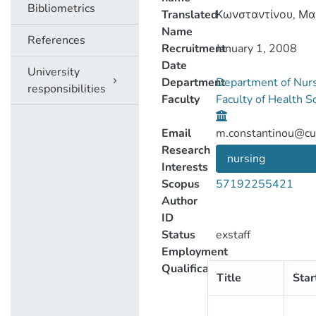
Bibliometrics
Translated
Κωνσταντίνου, Μα
Name
References
Recruitment
January 1, 2008
Date
University
Department
Department of Nur
responsibilities
Faculty
Faculty of Health 
Email
m.constantinou@cut
Research
nursing
Interests
Scopus
57192255421
Author
ID
Status
exstaff
Employment
Qualification
Title
Star