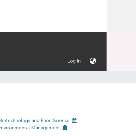
(current)
Log In
 Biotechnology and Food Science
d Environmental Management