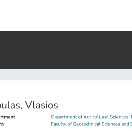
ulas, Vlasios
rtment
Department of Agricultural Sciences,
ty
Faculty of Geotechnical Sciences an