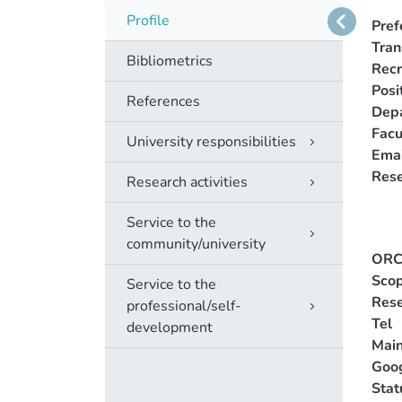
Profile
Pref
Tra
Bibliometrics
Recr
Posi
References
Dep
Facu
University responsibilities
Emai
Rese
Research activities
Service to the
community/university
ORC
Scop
Service to the
Rese
professional/self-
Tel
development
Main
Goog
Stat