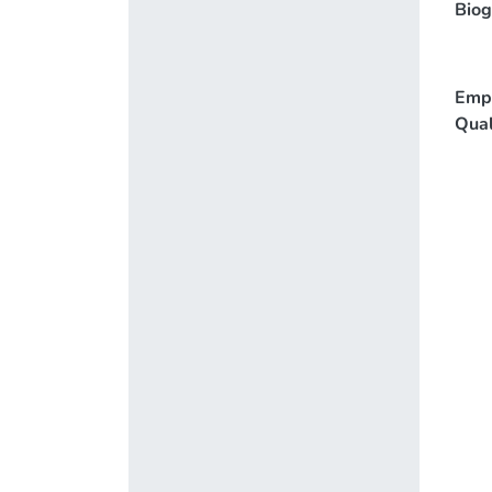
Biog
Emp
Qual