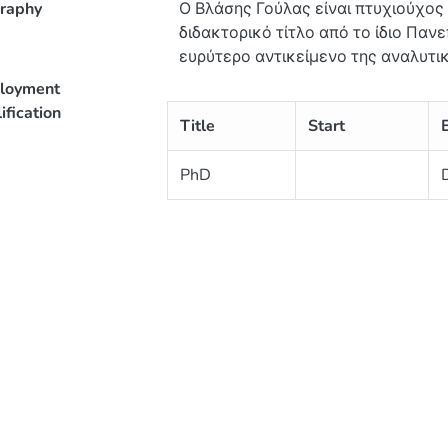
raphy
Ο Βλάσης Γούλας είναι πτυχιούχος
διδακτορικό τίτλο από το ίδιο Πανε
ευρύτερο αντικείμενο της αναλυτικ
σύστασης τροφίμων φυτικής προέλ
loyment
ερευνητικός συνεργάτης στο Τεχν
ification
Title
Start
ερευνητικά του ενδιαφέροντα περ
προϊόντων με τις πλέον σύγχρονες 
PhD
ποιότητάς τους, την πιστοποίηση τ
γεωγραφικής τους προέλευσης του
βιοενεργών ενώσεων από φυσικά π
τροφίμων ή την αντικατάσταση αν
τροφίμων.