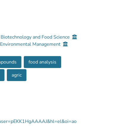
, Biotechnology and Food Science
nd Environmental Management
ompounds
food analysis
agric
ons?user=pEKK1HgAAAAJ&hl=el&oi=ao