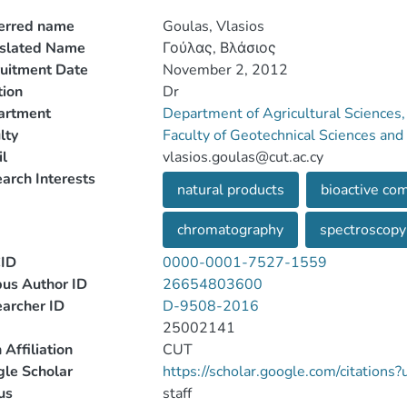
erred name
Goulas, Vlasios
nslated Name
Γούλας, Βλάσιος
uitment Date
November 2, 2012
tion
Dr
artment
Department of Agricultural Sciences
lty
Faculty of Geotechnical Sciences a
l
vlasios.goulas@cut.ac.cy
arch Interests
natural products
bioactive c
chromatography
spectroscopy
ID
0000-0001-7527-1559
us Author ID
26654803600
archer ID
D-9508-2016
25002141
 Affiliation
CUT
le Scholar
https://scholar.google.com/citati
us
staff