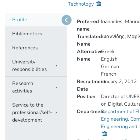
Technology
Profile
Preferred
Ioannides, Marin
name
Bibliometrics
Translated
Ιωαννίδης, Μαρί
Name
References
Alternative
Greek
Name
English
University
German
responsibilities
French
Recruitment
January 2, 2012
Research
Date
activities
Position
Director of UNES
on Digital Cultur
Service to the
Department
Department of El
professional/self-
Engineering, Co
development
Engineering and 