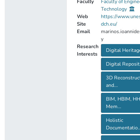
Faculty
Faculty of Engine
Technology
Web
https://www.une
Site
dch.eu/
Email
marinos.ioannide
y
Research
Digital Heritag
Interests
Digital Reposito
3D Reconstruc
and...
BIM, HBIM, H
Mem...
Holistic
Documentatio..