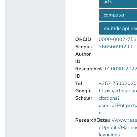
arts
computer
multidisciplina
ORCID
0000-0002-753
Scopus
36650699200
Author
ID
Researcher
ADZ-0030-202
ID
Tel
+357 25002020
Google
https://scholar.g
Scholar
citations?
user=qEPbllgAA
n
ResearchGate
https://www.rese
et/profile/Marino
Ioannides