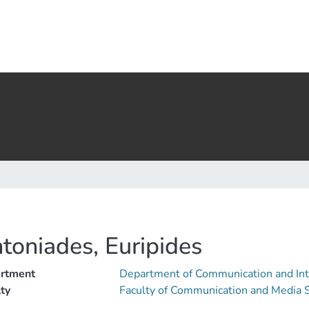
toniades, Euripides
rtment
Department of Communication and In
ty
Faculty of Communication and Media 