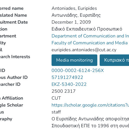
erred name
Antoniades, Euripides
nslated Name
Αντωνιάδης, Ευριπίδης
uitment Date
December 1, 2009
tion
Ειδικό Εκπαιδευτικό Προσωπικό
artment
Department of Communication and In
lty
Faculty of Communication and Media
l
euripides.antoniades@cut.ac.cy
arch Interests
Media monitoring
Κυπριακό 
ID
0000-0002-6124-256X
us Author ID
57191274922
archer ID
EKZ-5340-2022
2500 2317
 Affiliation
CUT
le Scholar
https://scholar.google.com/citatio
us
staff
raphy
O Ευριπίδης Αντωνιάδης αποφοίτη
Σπουδαστική ΕΠΕ το 1996 στη συνέχεια απ