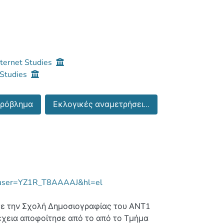
ternet Studies
 Studies
πρόβλημα
Εκλογικές αναμετρήσει...
ns?user=YZ1R_T8AAAAJ&hl=el
σε την Σχολή Δημοσιογραφίας του ΑΝΤ1
οφοίτησε από το από το Τμήμα