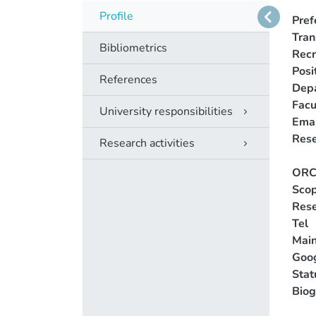
Profile
Pref
Tra
Bibliometrics
Recr
Posi
References
Dep
Facu
University responsibilities
Emai
Rese
Research activities
ORC
Scop
Rese
Tel
Main
Goog
Stat
Biog